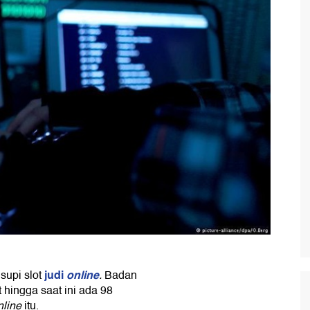
judi
online
usupi slot
.
Badan
hingga saat ini ada 98
nline
itu.