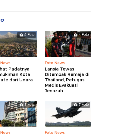
to
5 Foto
4 Foto
 News
Foto News
ihat Padatnya
Lansia Tewas
mukiman Kota
Ditembak Remaja di
nate dari Udara
Thailand, Petugas
Medis Evakuasi
Jenazah
3 Foto
7 Foto
 News
Foto News