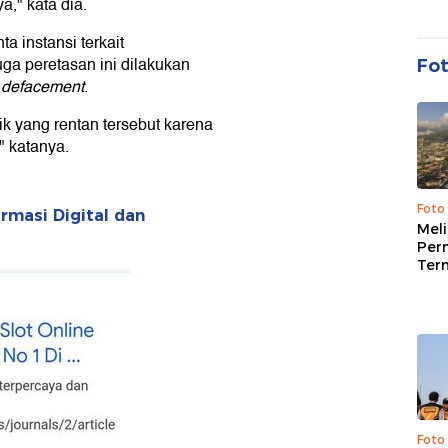
a," kata dia.
a instansi terkait
ga peretasan ini dilakukan
Fo
defacement
.
ik yang rentan tersebut karena
," katanya.
Foto
rmasi Digital dan
Mel
Per
Ter
Foto