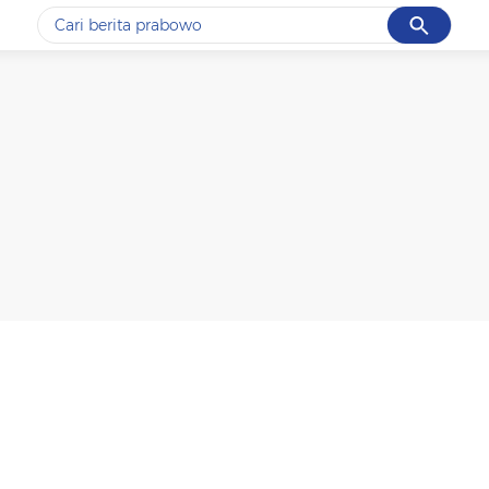
Cancel
Yang sedang ramai dicari
#1
data live draw sgp
#2
kebakaran
#3
prabowo
#4
iran
#5
gempa hari ini
Promoted
Terakhir yang dicari
Loading...