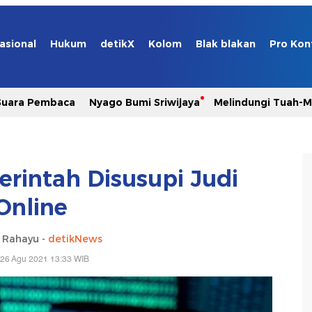
asional
Hukum
detikX
Kolom
Blak blakan
Pro Kon
Suara Pembaca
Nyago Bumi Sriwijaya
Melindungi Tuah-
erintah Disusupi Judi
Online
i Rahayu -
detikNews
 26 Agu 2021 13:33 WIB