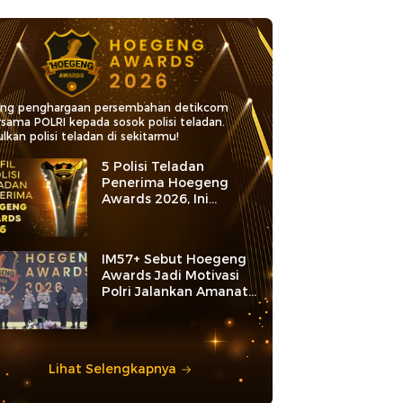
ang penghargaan persembahan detikcom
rsama POLRI kepada sosok polisi teladan.
lkan polisi teladan di sekitarmu!
5 Polisi Teladan
Penerima Hoegeng
Awards 2026, Ini
Kategori dan Kiprahnya
IM57+ Sebut Hoegeng
Awards Jadi Motivasi
Polri Jalankan Amanat
Konstitusi
Lihat Selengkapnya