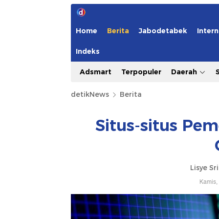
Home
Berita
Jabodetabek
Intern
Indeks
Adsmart
Terpopuler
Daerah
detikNews
Berita
Situs-situs Pem
Lisye Sr
Kamis,