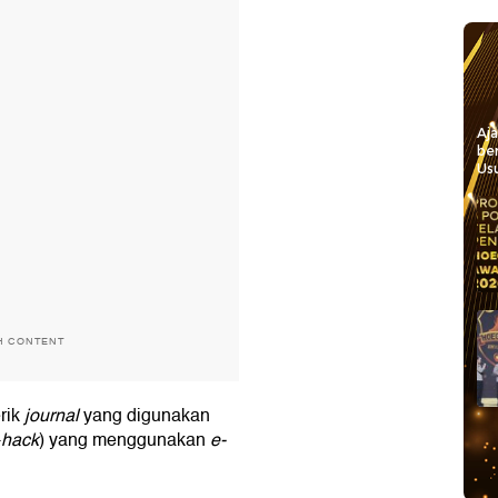
Aj
be
Usu
H CONTENT
rik
journal
yang digunakan
-
hack
) yang menggunakan
e-