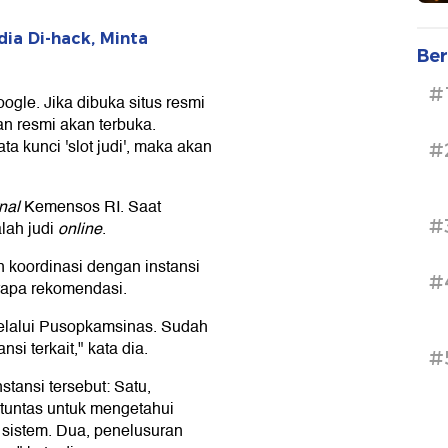
ia Di-hack, Minta
Ber
#
gle. Jika dibuka situs resmi
n resmi akan terbuka.
 kunci 'slot judi', maka akan
#
nal
Kemensos RI. Saat
#
lah judi
online
.
koordinasi dengan instansi
#
rapa rekomendasi.
melalui Pusopkamsinas. Sudah
nsi terkait," kata dia.
#
tansi tersebut: Satu,
tuntas untuk mengetahui
 sistem. Dua, penelusuran