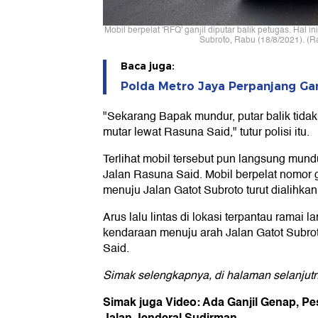
Mobil berpelat 'RFQ' ganjil diputar balik petugas. Hal in
Subroto, Rabu (18/8/2021). (R
Baca juga:
Polda Metro Jaya Perpanjang Gan
"Sekarang Bapak mundur, putar balik tidak
mutar lewat Rasuna Said," tutur polisi itu.
Terlihat mobil tersebut pun langsung mundu
Jalan Rasuna Said. Mobil berpelat nomor 
menuju Jalan Gatot Subroto turut dialihkan
Arus lalu lintas di lokasi terpantau ramai l
kendaraan menuju arah Jalan Gatot Subrot
Said.
Simak selengkapnya, di halaman selanjut
Simak juga Video: Ada Ganjil Genap, Pe
Jalan Jenderal Sudirman