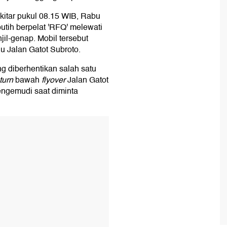
ekitar pukul 08.15 WIB, Rabu
 putih berpelat 'RFQ' melewati
njil-genap. Mobil tersebut
u Jalan Gatot Subroto.
ng diberhentikan salah satu
turn
bawah
flyover
Jalan Gatot
engemudi saat diminta