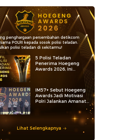
ang penghargaan persembahan detikcom
rsama POLRI kepada sosok polisi teladan.
lkan polisi teladan di sekitarmu!
5 Polisi Teladan
Penerima Hoegeng
Awards 2026, Ini
Kategori dan Kiprahnya
IM57+ Sebut Hoegeng
Awards Jadi Motivasi
Polri Jalankan Amanat
Konstitusi
Lihat Selengkapnya