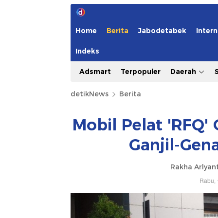
Home
Berita
Jabodetabek
Intern
Indeks
Adsmart
Terpopuler
Daerah
detikNews
Berita
Mobil Pelat 'RFQ' 
Ganjil-Gen
Rakha Arlya
Rabu, 