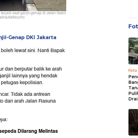
i terjadi saat ganjil-genap di Jalan Gatot
akha/detikcom)
Fo
jil-Genap DKI Jakarta
 boleh lewat sini. Nanti Bapak
r dan berputar balik ke arah
Foto
ganjil lainnya yang hendak
Pen
 petugas kepolisian.
Bang
Tan
ancar. Tidak ada antrean
Puli
Dra
o dari arah Jalan Rasuna
nya:
sepeda Dilarang Melintas