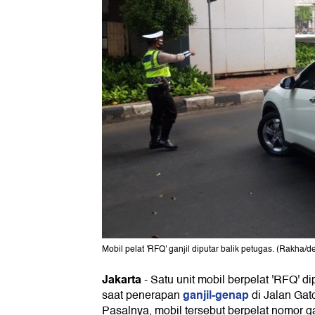
Mobil pelat 'RFQ' ganjil diputar balik petugas. (Rakha/d
Jakarta
-
Satu unit mobil berpelat 'RFQ' di
ganjil-genap
saat penerapan
di Jalan Gato
Pasalnya, mobil tersebut berpelat nomor ga