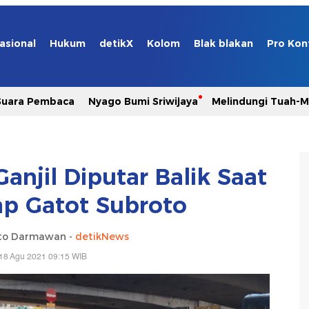
asional
Hukum
detikX
Kolom
Blak blakan
Pro Kon
Suara Pembaca
Nyago Bumi Sriwijaya
Melindungi Tuah-
Ganjil Diputar Balik Saat
ap Gatot Subroto
nto Darmawan -
detikNews
18 Agu 2021 09:15 WIB