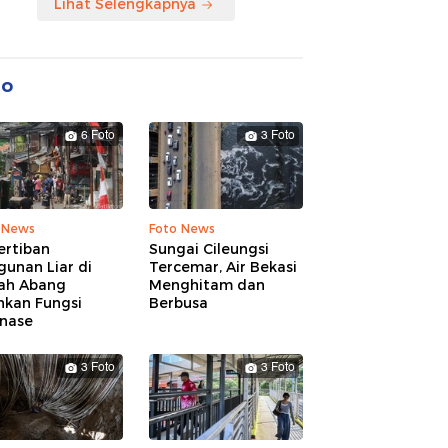
Lihat Selengkapnya
to
6 Foto
3 Foto
 News
Foto News
ertiban
Sungai Cileungsi
unan Liar di
Tercemar, Air Bekasi
ah Abang
Menghitam dan
hkan Fungsi
Berbusa
inase
3 Foto
3 Foto