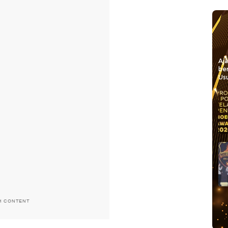
Aj
be
Usu
H CONTENT