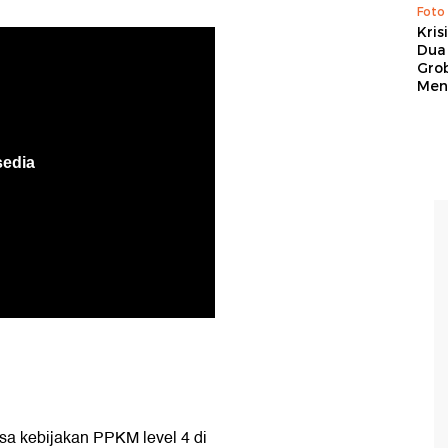
Foto
Kris
Dua 
Gro
Men
a kebijakan PPKM level 4 di