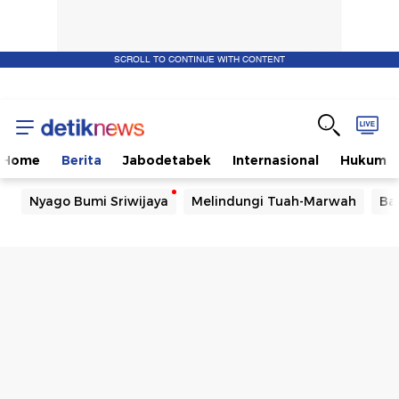
SCROLL TO CONTINUE WITH CONTENT
Home
Berita
Jabodetabek
Internasional
Hukum
Nyago Bumi Sriwijaya
Melindungi Tuah-Marwah
Ba