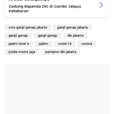
Gedung Bapenda DKI di Gambir Jakpus
Kebakaran
rute ganjil-genap jakarta
ganjil genap jakarta
ganjil genap
ganjil-genap
dki jakarta
ppkm level 4
ppkm
covid-19
corona
polda metro jaya
pemprov dki jakarta