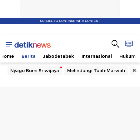
SCROLL TO CONTINUE WITH CONTENT
Home
Berita
Jabodetabek
Internasional
Hukum
Nyago Bumi Sriwijaya
Melindungi Tuah-Marwah
Ba