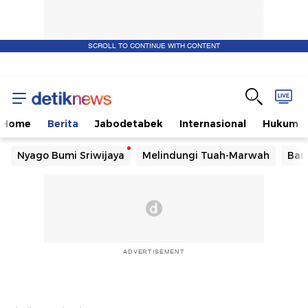
SCROLL TO CONTINUE WITH CONTENT
Home
Berita
Jabodetabek
Internasional
Hukum
Nyago Bumi Sriwijaya
Melindungi Tuah-Marwah
Ban
ADVERTISEMENT