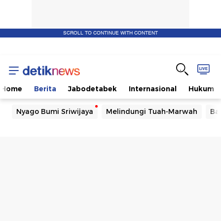
SCROLL TO CONTINUE WITH CONTENT
Home
Berita
Jabodetabek
Internasional
Hukum
Nyago Bumi Sriwijaya
Melindungi Tuah-Marwah
Ba