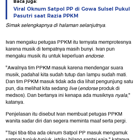
Baca juga:
Viral Oknum Satpol PP di Gowa Sulsel Pukul
Pasutri saat Razia PPKM
Simak selengkapnya di halaman selanjutnya
.
Ivan mengaku petugas PPKM itu ternyata memprotesnya
karena musik di tempatnya masih bunyi. Ivan pun
mengaku musik itu untuk keperluan
endorse
.
"Awalnya tim PPKM masuk karena mendengar suara
musik, padahal kita sudah tutup dan lampu sudah mati.
Dan tim PPKM masuk tidak ada dia lihat pengunjung satu
pun, dia melihat kita sedang
live
(
endorse
produk di
medsos). Dan bertanya ini kenapa ada musiknya
nyala
,"
katanya.
Penjelasan itu disebut Ivan membuat petugas PPKM
wanita sadar diri dan segera meminta maaf serta pergi.
"Tapi tiba-tiba ada oknum Satpol PP masuk mengamuk
sampai tunjuk-tunjuk, istriku bilang santai saja," katanya.