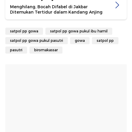
Menghilang, Bocah Difabel di Jakbar
Ditemukan Tertidur dalam Kandang Anjing
satpol pp gowa
satpol pp gowa pukul ibu hamil
satpol pp gowa pukul pasutri
gowa
satpol pp
pasutri
biromakassar