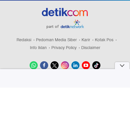
part of
Redaksi
Pedoman Media Siber
Karir
Kotak Pos
Info Iklan
Privacy Policy
Disclaimer
Download aplikasi detikcom
Copyright @ 2026 detikcom, All right reserved