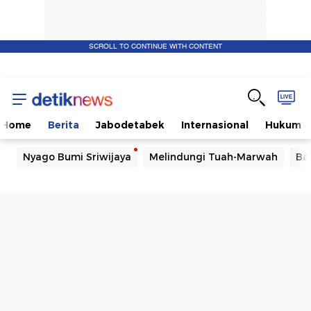
SCROLL TO CONTINUE WITH CONTENT
Home
Berita
Jabodetabek
Internasional
Hukum
Nyago Bumi Sriwijaya
Melindungi Tuah-Marwah
Ba