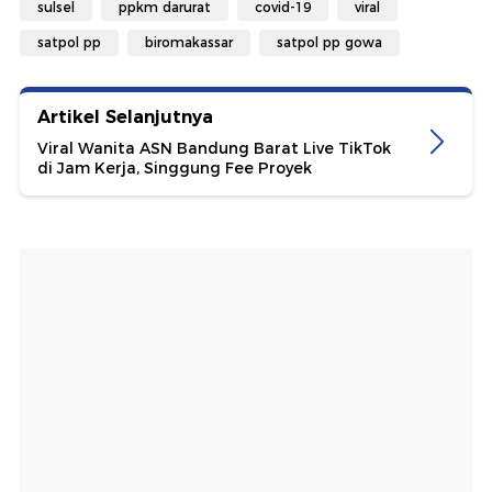
sulsel
ppkm darurat
covid-19
viral
satpol pp
biromakassar
satpol pp gowa
Artikel Selanjutnya
Viral Wanita ASN Bandung Barat Live TikTok
di Jam Kerja, Singgung Fee Proyek