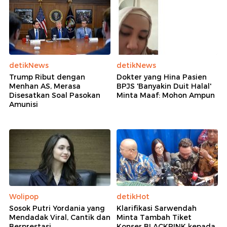
detikNews
detikNews
Trump Ribut dengan
Dokter yang Hina Pasien
Menhan AS, Merasa
BPJS 'Banyakin Duit Halal'
Disesatkan Soal Pasokan
Minta Maaf: Mohon Ampun
Amunisi
Wolipop
detikHot
Sosok Putri Yordania yang
Klarifikasi Sarwendah
Mendadak Viral, Cantik dan
Minta Tambah Tiket
Berprestasi
Konser BLACKPINK kepada