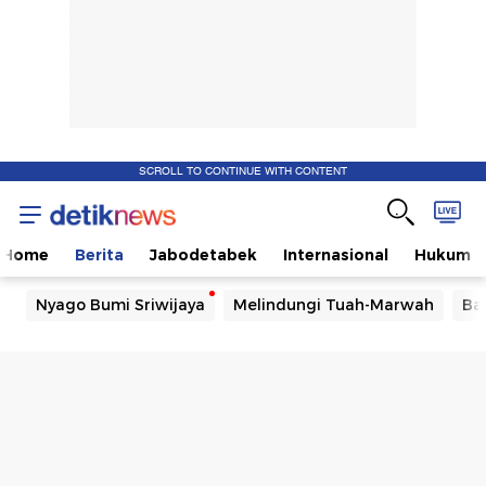
SCROLL TO CONTINUE WITH CONTENT
Home
Berita
Jabodetabek
Internasional
Hukum
Nyago Bumi Sriwijaya
Melindungi Tuah-Marwah
Ba