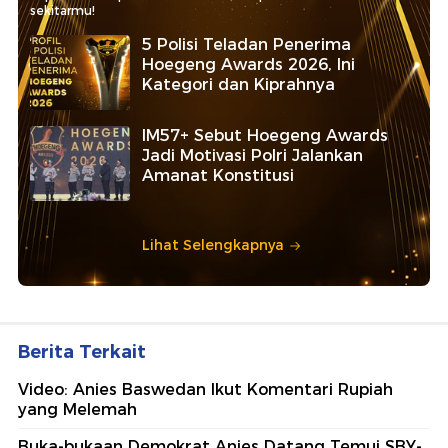
sekitarmu!
5 Polisi Teladan Penerima
Hoegeng Awards 2026, Ini
Kategori dan Kiprahnya
IM57+ Sebut Hoegeng Awards
Jadi Motivasi Polri Jalankan
Amanat Konstitusi
Lihat Selengkapnya
Berita Terkait
Video: Anies Baswedan Ikut Komentari Rupiah
yang Melemah
Buka-bukaan Demokrat Anies Datang Temui SBY-