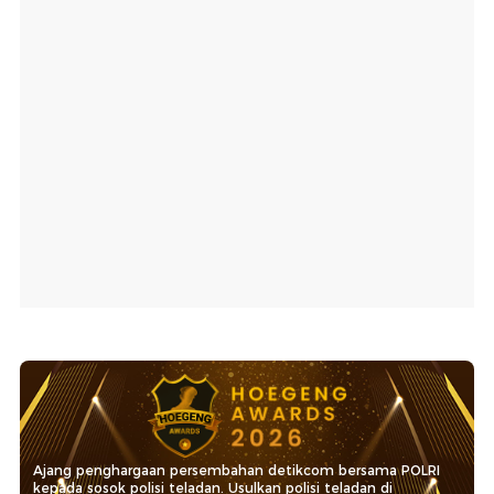
Ajang penghargaan persembahan detikcom bersama POLRI
kepada sosok polisi teladan. Usulkan polisi teladan di