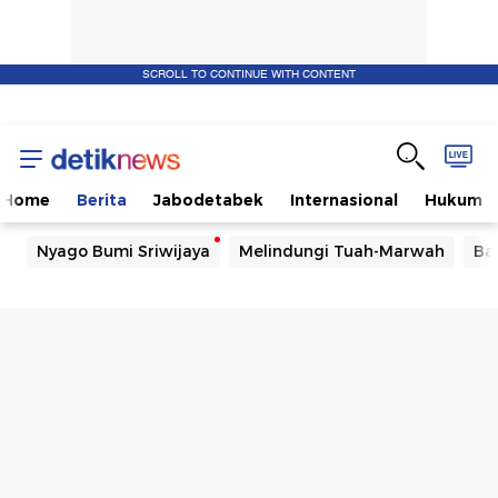
SCROLL TO CONTINUE WITH CONTENT
Home
Berita
Jabodetabek
Internasional
Hukum
Nyago Bumi Sriwijaya
Melindungi Tuah-Marwah
Ba