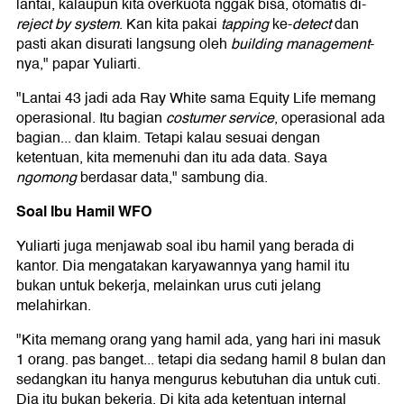
lantai, kalaupun kita overkuota nggak bisa, otomatis di-
reject
by system
. Kan kita pakai
tapping
ke-
detect
dan
pasti akan disurati langsung oleh
building
management
-
nya," papar Yuliarti.
"Lantai 43 jadi ada Ray White sama Equity Life memang
operasional. Itu bagian
costumer service
, operasional ada
bagian... dan klaim. Tetapi kalau sesuai dengan
ketentuan, kita memenuhi dan itu ada data. Saya
ngomong
berdasar data," sambung dia.
Soal Ibu Hamil WFO
Yuliarti juga menjawab soal ibu hamil yang berada di
kantor. Dia mengatakan karyawannya yang hamil itu
bukan untuk bekerja, melainkan urus cuti jelang
melahirkan.
"Kita memang orang yang hamil ada, yang hari ini masuk
1 orang. pas banget... tetapi dia sedang hamil 8 bulan dan
sedangkan itu hanya mengurus kebutuhan dia untuk cuti.
Dia itu bukan bekerja. Di kita ada ketentuan internal