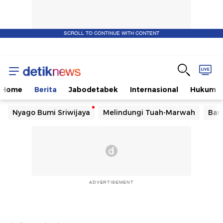
SCROLL TO CONTINUE WITH CONTENT
Home
Berita
Jabodetabek
Internasional
Hukum
Nyago Bumi Sriwijaya
Melindungi Tuah-Marwah
Ban
ADVERTISEMENT