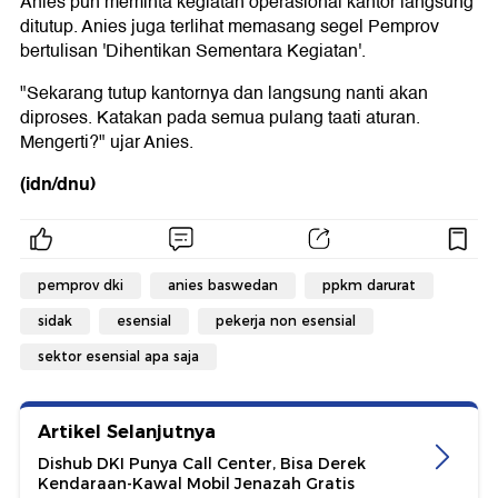
Anies pun meminta kegiatan operasional kantor langsung
ditutup. Anies juga terlihat memasang segel Pemprov
bertulisan 'Dihentikan Sementara Kegiatan'.
"Sekarang tutup kantornya dan langsung nanti akan
diproses. Katakan pada semua pulang taati aturan.
Mengerti?" ujar Anies.
(idn/dnu)
pemprov dki
anies baswedan
ppkm darurat
sidak
esensial
pekerja non esensial
sektor esensial apa saja
Artikel Selanjutnya
Dishub DKI Punya Call Center, Bisa Derek
Kendaraan-Kawal Mobil Jenazah Gratis