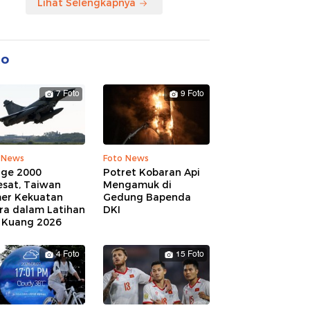
Lihat Selengkapnya
to
7 Foto
9 Foto
 News
Foto News
age 2000
Potret Kobaran Api
esat, Taiwan
Mengamuk di
er Kekuatan
Gedung Bapenda
ra dalam Latihan
DKI
 Kuang 2026
4 Foto
15 Foto