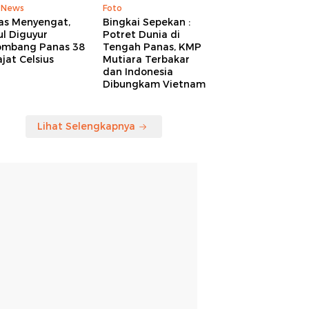
 News
Foto
as Menyengat,
Bingkai Sepekan :
l Diguyur
Potret Dunia di
ombang Panas 38
Tengah Panas, KMP
jat Celsius
Mutiara Terbakar
dan Indonesia
Dibungkam Vietnam
Lihat Selengkapnya