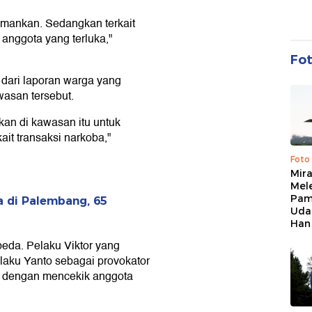
 amankan. Sedangkan terkait
 anggota yang terluka,"
Fo
dari laporan warga yang
asan tersebut.
kan di kawasan itu untuk
ait transaksi narkoba,"
Foto
Mir
Mel
Pam
 di Palembang, 65
Uda
Han
eda. Pelaku Viktor yang
elaku Yanto sebagai provokator
i dengan mencekik anggota