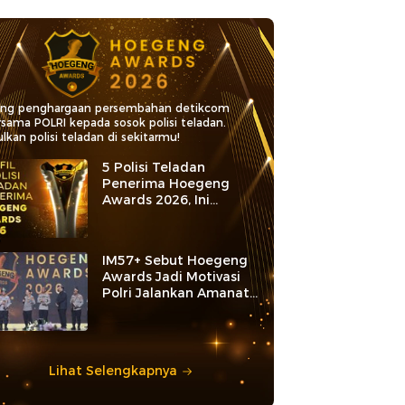
ang penghargaan persembahan detikcom
rsama POLRI kepada sosok polisi teladan.
lkan polisi teladan di sekitarmu!
5 Polisi Teladan
Penerima Hoegeng
Awards 2026, Ini
Kategori dan Kiprahnya
IM57+ Sebut Hoegeng
Awards Jadi Motivasi
Polri Jalankan Amanat
Konstitusi
Lihat Selengkapnya