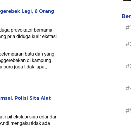
erebek Lagi, 6 Orang
Ber
#
rduga provokator bernama
ang pria diduga kurir ekstasi
#
pelemparan batu dan yang
enggerebekan di kampung
#
a buru juga tidak luput,
#
el, Polisi Sita Alat
#
ir pil ekstasi siap edar dari
, Andi mengaku tidak ada