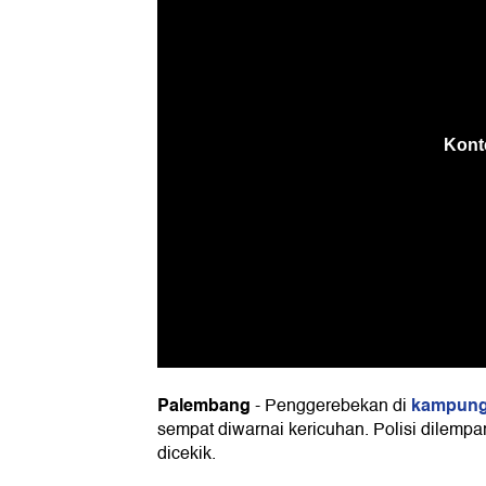
Palembang
kampung
-
Penggerebekan di
sempat diwarnai kericuhan. Polisi dilempa
dicekik.