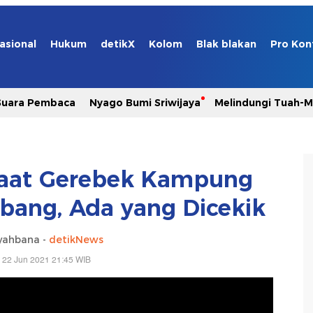
asional
Hukum
detikX
Kolom
Blak blakan
Pro Kon
Suara Pembaca
Nyago Bumi Sriwijaya
Melindungi Tuah-
 Saat Gerebek Kampung
bang, Ada yang Dicekik
yahbana -
detikNews
 22 Jun 2021 21:45 WIB