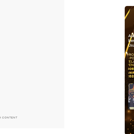
Aj
be
Usu
H CONTENT