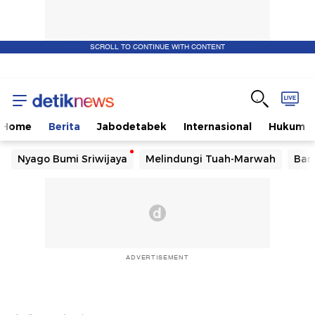
SCROLL TO CONTINUE WITH CONTENT
Home
Berita
Jabodetabek
Internasional
Hukum
Nyago Bumi Sriwijaya
Melindungi Tuah-Marwah
Ban
ADVERTISEMENT