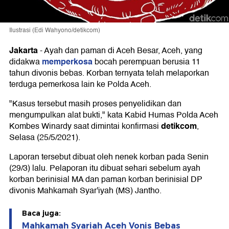
Ilustrasi (Edi Wahyono/detikcom)
Jakarta
-
Ayah dan paman di Aceh Besar, Aceh, yang
memperkosa
didakwa
bocah perempuan berusia 11
tahun divonis bebas. Korban ternyata telah melaporkan
terduga pemerkosa lain ke Polda Aceh.
"Kasus tersebut masih proses penyelidikan dan
mengumpulkan alat bukti," kata Kabid Humas Polda Aceh
detikcom
Kombes Winardy saat dimintai konfirmasi
,
Selasa (25/5/2021).
Laporan tersebut dibuat oleh nenek korban pada Senin
(29/3) lalu. Pelaporan itu dibuat sehari sebelum ayah
korban berinisial MA dan paman korban berinisial DP
divonis Mahkamah Syar'iyah (MS) Jantho.
Baca juga:
Mahkamah Syariah Aceh Vonis Bebas