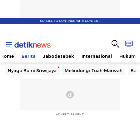
SCROLL TO CONTINUE WITH CONTENT
Home
Berita
Jabodetabek
Internasional
Hukum
Nyago Bumi Sriwijaya
Melindungi Tuah-Marwah
Ban
ADVERTISEMENT