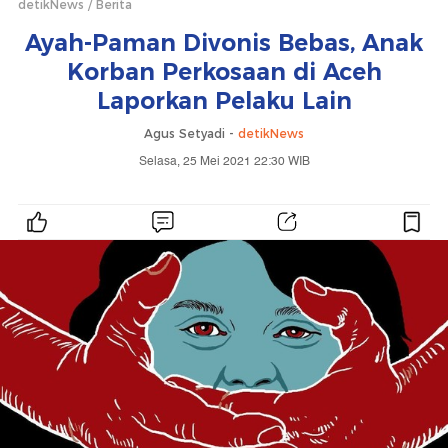
detikNews
Berita
Ayah-Paman Divonis Bebas, Anak
Korban Perkosaan di Aceh
Laporkan Pelaku Lain
Agus Setyadi -
detikNews
Selasa, 25 Mei 2021 22:30 WIB