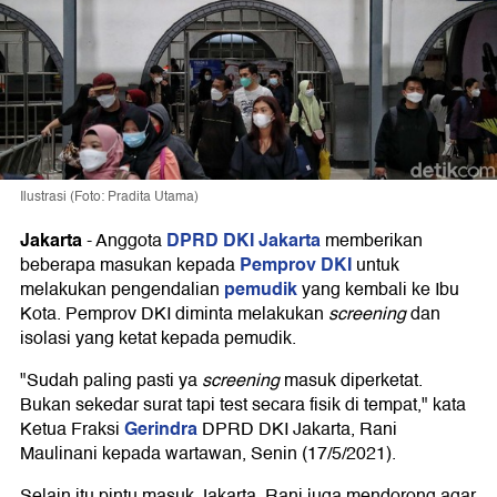
Ilustrasi (Foto: Pradita Utama)
Jakarta
DPRD DKI Jakarta
-
Anggota
memberikan
Pemprov DKI
beberapa masukan kepada
untuk
pemudik
melakukan pengendalian
yang kembali ke Ibu
Kota. Pemprov DKI diminta melakukan
screening
dan
isolasi yang ketat kepada pemudik.
"Sudah paling pasti ya
screening
masuk diperketat.
Bukan sekedar surat tapi test secara fisik di tempat," kata
Gerindra
Ketua Fraksi
DPRD DKI Jakarta, Rani
Maulinani kepada wartawan, Senin (17/5/2021).
Selain itu pintu masuk Jakarta, Rani juga mendorong agar