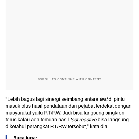
SCROLL TO CONTINUE WITH CONTENT
"Lebih bagus lagi sinergi seimbang antara
test
di pintu
masuk plus hasil pendataan dari pejabat terdekat dengan
masyarakat yaitu RT/RW. Jadi bisa langsung singkron
terus kalau ada temuan hasil
test reactive
bisa langsung
diketahui perangkat RT/RW tersebut," kata dia.
Baca juga: