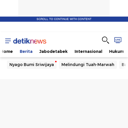
SCROLL TO CONTINUE WITH CONTENT
Home
Berita
Jabodetabek
Internasional
Hukum
Nyago Bumi Sriwijaya
Melindungi Tuah-Marwah
Ba