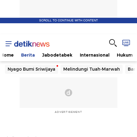
SCROLL TO CONTINUE WITH CONTENT
Home
Berita
Jabodetabek
Internasional
Hukum
Nyago Bumi Sriwijaya
Melindungi Tuah-Marwah
Ban
ADVERTISEMENT