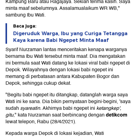
Kampung Baru atau Ragajaya. Sekian terima kasih. Saya
minta maaf sebelumnya. Assalamualaikum WR WB,"
sambung Ibu Wati.
Baca juga:
Digeruduk Warga, Ibu yang Curiga Tetangga
Kaya karena Babi Ngepet Minta Maaf
Syarif Nurzaman lantas menceritakan kenapa warganya
bernama Ibu Wati tersebut minta maaf. Dia mengatakan
ini bermula saat Wati datang ke lokasi viral babi ngepet di
Depok. Wilayahnya dengan lokasi babi ngepet ini
memang di perbatasan antara Kabupaten Bogor dan
Depok, sehingga cukup dekat.
"Begitu babi ngepet itu ditangkap, datanglah warga saya
Wati ini ke sana. Dia bikin pernyataan begini-begini, 'saya
sudah
syareatin.
Akhirnya babi ngepet ini
ketangkep',
detikcom
gitu
," kata Nurzaman saat berbincang dengan
lewat telepon, Rabu (28/4/2021).
Kepada warga Depok di lokasi kejadian, Wati