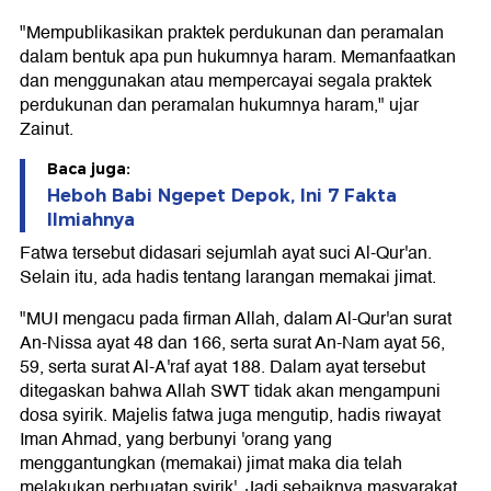
"Mempublikasikan praktek perdukunan dan peramalan
dalam bentuk apa pun hukumnya haram. Memanfaatkan
dan menggunakan atau mempercayai segala praktek
perdukunan dan peramalan hukumnya haram," ujar
Zainut.
Baca juga:
Heboh Babi Ngepet Depok, Ini 7 Fakta
Ilmiahnya
Fatwa tersebut didasari sejumlah ayat suci Al-Qur'an.
Selain itu, ada hadis tentang larangan memakai jimat.
"MUI mengacu pada firman Allah, dalam Al-Qur'an surat
An-Nissa ayat 48 dan 166, serta surat An-Nam ayat 56,
59, serta surat Al-A'raf ayat 188. Dalam ayat tersebut
ditegaskan bahwa Allah SWT tidak akan mengampuni
dosa syirik. Majelis fatwa juga mengutip, hadis riwayat
Iman Ahmad, yang berbunyi 'orang yang
menggantungkan (memakai) jimat maka dia telah
melakukan perbuatan syirik'. Jadi sebaiknya masyarakat