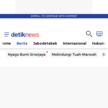
SCROLL TO CONTINUE WITH CONTENT
Home
Berita
Jabodetabek
Internasional
Hukum
Nyago Bumi Sriwijaya
Melindungi Tuah-Marwah
Ba