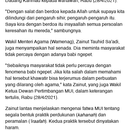
Dadang Kahmad kepada wartawan, Rabu (28/4/2021).
"Dengan salat dan berdoa kepada Allah untuk supaya kita
dilindungi dari pengaruh sihir, pengaruh-pengaruh itu.
Saya kira dengan berdoa itu insyaallah semua persoalan
keresahan itu mereda," sambungnya.
Wakil Menteri Agama (Wamenag), Zainut Tauhid Sa'adi,
juga menyampaikan hal senada. Dia meminta masyarakat
tidak percaya dengan adanya babi ngepet.
"Sebaiknya masyarakat tidak perlu percaya dengan
fenomena babi ngepet. Jika kita salah dalam memahami
hal tersebut khawatir bisa terjerumus dalam perbuatan
yang dilarang oleh agama," kata Zainut, yang juga Wakil
Ketua Dewan Pertimbangan MUI, dalam keterangan
tertulis, Rabu (28/4/2021).
Zainut lantas menjelaskan mengenai fatwa MUI tentang
segala bentuk praktik perdukunan (
kahanah
) dan
peramalan (
'iraafah
). Kedua praktik tersebut dinyatakan
haram.