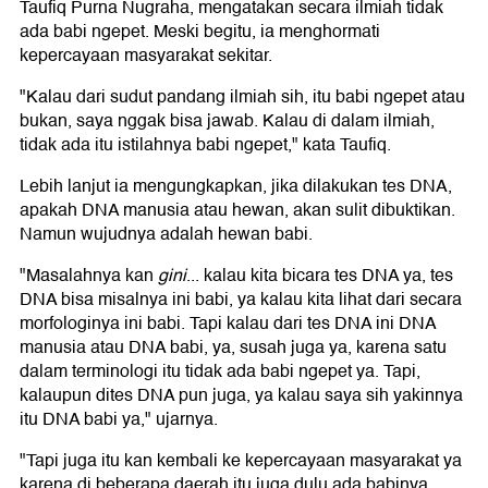
Taufiq Purna Nugraha, mengatakan secara ilmiah tidak
ada babi ngepet. Meski begitu, ia menghormati
kepercayaan masyarakat sekitar.
"Kalau dari sudut pandang ilmiah sih, itu babi ngepet atau
bukan, saya nggak bisa jawab. Kalau di dalam ilmiah,
tidak ada itu istilahnya babi ngepet," kata Taufiq.
Lebih lanjut ia mengungkapkan, jika dilakukan tes DNA,
apakah DNA manusia atau hewan, akan sulit dibuktikan.
Namun wujudnya adalah hewan babi.
"Masalahnya kan
gini
... kalau kita bicara tes DNA ya, tes
DNA bisa misalnya ini babi, ya kalau kita lihat dari secara
morfologinya ini babi. Tapi kalau dari tes DNA ini DNA
manusia atau DNA babi, ya, susah juga ya, karena satu
dalam terminologi itu tidak ada babi ngepet ya. Tapi,
kalaupun dites DNA pun juga, ya kalau saya sih yakinnya
itu DNA babi ya," ujarnya.
"Tapi juga itu kan kembali ke kepercayaan masyarakat ya
karena di beberapa daerah itu juga dulu ada babinya