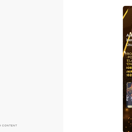
Aj
be
Usu
H CONTENT