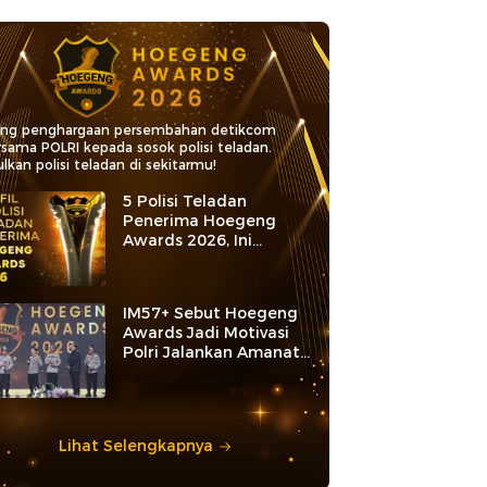
ang penghargaan persembahan detikcom
rsama POLRI kepada sosok polisi teladan.
lkan polisi teladan di sekitarmu!
5 Polisi Teladan
Penerima Hoegeng
Awards 2026, Ini
Kategori dan Kiprahnya
IM57+ Sebut Hoegeng
Awards Jadi Motivasi
Polri Jalankan Amanat
Konstitusi
Lihat Selengkapnya