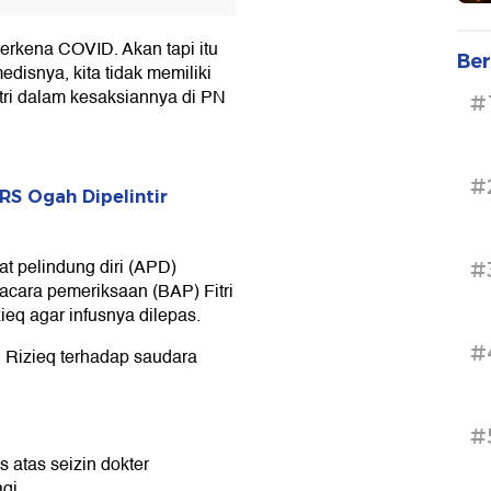
erkena COVID. Akan tapi itu
Ber
disnya, kita tidak memiliki
Fitri dalam kesaksiannya di PN
#
#
RS Ogah Dipelintir
t pelindung diri (APD)
#
acara pemeriksaan (BAP) Fitri
eq agar infusnya dilepas.
#
Rizieq terhadap saudara
#
atas seizin dokter
gi.