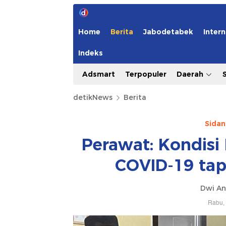
Home
Berita
Jabodetabek
Intern
Indeks
Adsmart
Terpopuler
Daerah
detikNews
Berita
Sida
Perawat: Kondisi
COVID-19 tap
Dwi An
Rabu, 