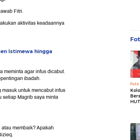
awab Fitri.
akukan aktivitas keadaannya
Fo
ien Istimewa hingga
 meminta agar infus dicabut.
kepentingan ibadah.
Foto
 masuk untuk mencabut infus
Kolo
Ber
u setiap Magrib saya minta
HUT
rah atau membaik? Apakah
izieq.