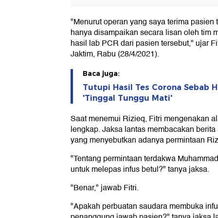
"Menurut operan yang saya terima pasien t
hanya disampaikan secara lisan oleh tim me
hasil lab PCR dari pasien tersebut," ujar 
Jaktim, Rabu (28/4/2021).
Baca juga:
Tutupi Hasil Tes Corona Sebab H
'Tinggal Tunggu Mati'
Saat menemui Rizieq, Fitri mengenakan ala
lengkap. Jaksa lantas membacakan berita 
yang menyebutkan adanya permintaan Rizi
"Tentang permintaan terdakwa Muhammad 
untuk melepas infus betul?" tanya jaksa.
"Benar," jawab Fitri.
"Apakah perbuatan saudara membuka infus 
penanggung jawab pasien?" tanya jaksa la