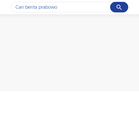
Cancel
Yang sedang ramai dicari
#1
data live draw sgp
#2
piala presiden 2026
#3
prabowo
#4
iran
#5
gempa hari ini
Promoted
Terakhir yang dicari
Loading...