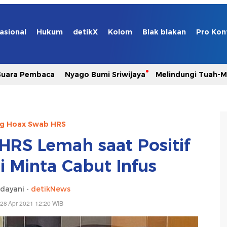
asional
Hukum
detikX
Kolom
Blak blakan
Pro Kon
Suara Pembaca
Nyago Bumi Sriwijaya
Melindungi Tuah-
ng Hoax Swab HRS
 HRS Lemah saat Positif
i Minta Cabut Infus
dayani -
detikNews
28 Apr 2021 12:20 WIB