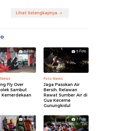
Lihat Selengkapnya
to
3 Foto
5 Foto
 News
Foto News
ng Fly Over
Jaga Pasokan Air
solek Sambut
Bersih, Relawan
 Kemerdekaan
Rawat Sumber Air di
Gua Keceme
Gunungkidul
5 Foto
7 Foto