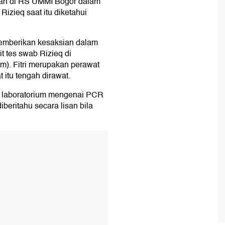
tan di RS UMMI Bogor dalam
Rizieq saat itu diketahui
t memberikan kesaksian dalam
t tes swab Rizieq di
m). Fitri merupakan perawat
itu tengah dirawat.
il laboratorium mengenai PCR
iberitahu secara lisan bila