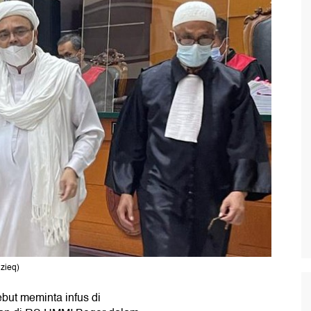
zieq)
ebut meminta infus di