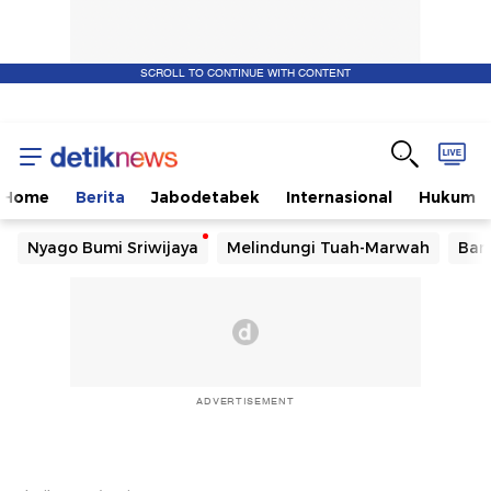
SCROLL TO CONTINUE WITH CONTENT
Home
Berita
Jabodetabek
Internasional
Hukum
Nyago Bumi Sriwijaya
Melindungi Tuah-Marwah
Ban
ADVERTISEMENT