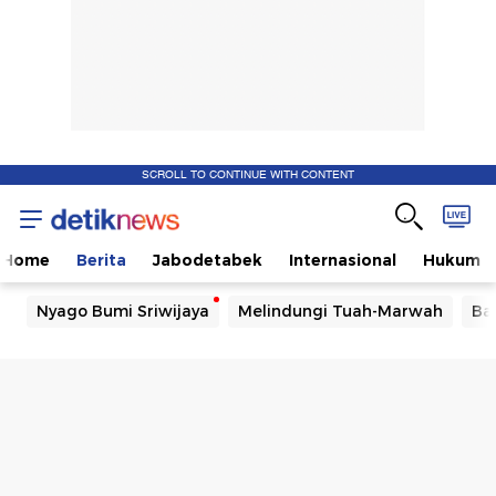
SCROLL TO CONTINUE WITH CONTENT
Home
Berita
Jabodetabek
Internasional
Hukum
Nyago Bumi Sriwijaya
Melindungi Tuah-Marwah
Ba