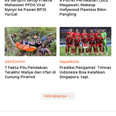
RS Sardjito Setop Praktik
8 Potret Pernikahan Cucu
Mahasiswi PPDS Viral
Megawati, Makeup
Nyinyir ke Pasien BPJS
Hollywood Flawless Bikin
Yurizal
Pangling
detikJatim
Sepakbola
7 Fakta Pilu Pendakian
Prediksi Pengamat: Timnas
Terakhir Maliya dan Irfan di
Indonesia Bisa Kalahkan
Gunung Piramid
Singapura, tapi...
Selengkapnya