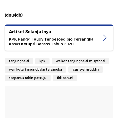
(dnu/idh)
Artikel Selanjutnya
KPK Panggil Rudy Tanoesoedibjo Tersangka
Kasus Korupsi Bansos Tahun 2020
tanjungbalai
kpk
walkot tanjungbalai m syahrial
wali kota tanjungbalai tersangka
azis syamsuddin
stepanus robin pattuju
firli bahuri