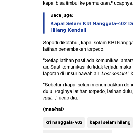
kapal bisa timbul ke permukaan," ucapnya
Baca juga:
Kapal Selam KRI Nanggala-402 D
Hilang Kendali
Seperti diketahui, kapal selam KRI Nangg
latihan penembakan torpedo.
"Setiap latihan pasti ada komunikasi antar
air. Saat komunikasi itu tidak terjadi, maka
laporan di unsur bawah air.
Lost contact
," 
"Sebelum kapal selam menembakkan dengan
dulu. Paginya latihan torpedo, latihan dul
real
...," ucap dia.
(maa/haf)
kri nanggala-402
kapal selam hilang