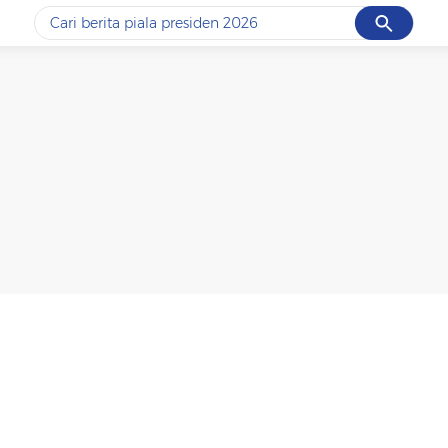
Cancel
Yang sedang ramai dicari
#1
data live draw sgp
#2
piala presiden 2026
#3
prabowo
#4
iran
#5
gempa hari ini
Promoted
Terakhir yang dicari
Loading...