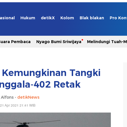
asional
Hukum
detikX
Kolom
Blak blakan
Pro Kon
Suara Pembaca
Nyago Bumi Sriwijaya
Melindungi Tuah-
 Kemungkinan Tangki
nggala-402 Retak
 Alfons -
detikNews
21 Apr 2021 21:41 WIB