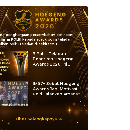
ang penghargaan persembahan detikcom
rsama POLRI kepada sosok polisi teladan.
lkan polisi teladan di sekitarmu!
5 Polisi Teladan
Penerima Hoegeng
Awards 2026, Ini
Kategori dan Kiprahnya
IM57+ Sebut Hoegeng
Awards Jadi Motivasi
Polri Jalankan Amanat
Konstitusi
Lihat Selengkapnya