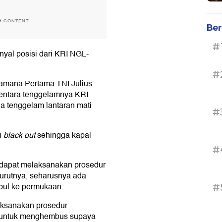
H CONTENT
Ber
#
nyal posisi dari KRI NGL-
#
amana Pertama TNI Julius
entara tenggelamnya KRI
a tenggelam lantaran mati
#
i
black out
sehingga kapal
#
k dapat melaksanakan prosedur
urutnya, seharusnya ada
mbul ke permukaan.
#
laksanakan prosedur
t untuk menghembus supaya