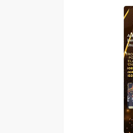
Aj
be
Usu