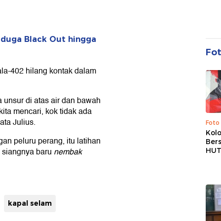
.
iduga Black Out hingga
Fo
ala-402 hilang kontak dalam
a unsur di atas air dan bawah
 kita mencari, kok tidak ada
kata Julius.
Foto
Kolo
 peluru perang, itu latihan
Ber
u, siangnya baru
nembak
HUT
kapal selam