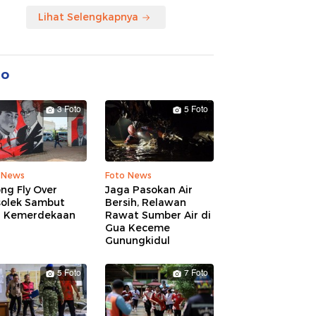
Lihat Selengkapnya
to
3 Foto
5 Foto
 News
Foto News
ng Fly Over
Jaga Pasokan Air
solek Sambut
Bersih, Relawan
 Kemerdekaan
Rawat Sumber Air di
Gua Keceme
Gunungkidul
5 Foto
7 Foto