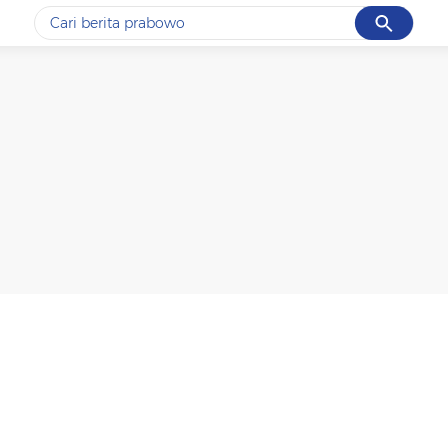
Cancel
Yang sedang ramai dicari
#1
data live draw sgp
#2
gempa hari ini
#3
prabowo
#4
iran
#5
demo
Promoted
Terakhir yang dicari
Loading...