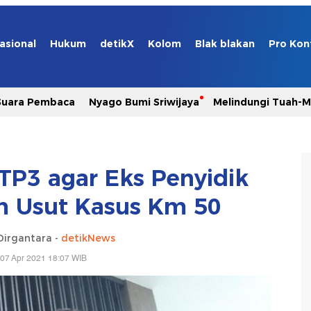
asional
Hukum
detikX
Kolom
Blak blakan
Pro Kon
Suara Pembaca
Nyago Bumi Sriwijaya
Melindungi Tuah-
 TP3 agar Eks Penyidik
n Usut Kasus Km 50
Dirgantara -
detikNews
07 Apr 2021 18:07 WIB