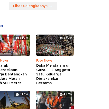
Lihat Selengkapnya
to
3 Foto
5 Foto
 News
Foto News
arak
Duka Mendalam di
erdekaan,
Gaza, 112 Anggota
ga Bentangkan
Satu Keluarga
dera Merah
Dimakamkan
ih 500 Meter
Bersama
5 Foto
4 Foto