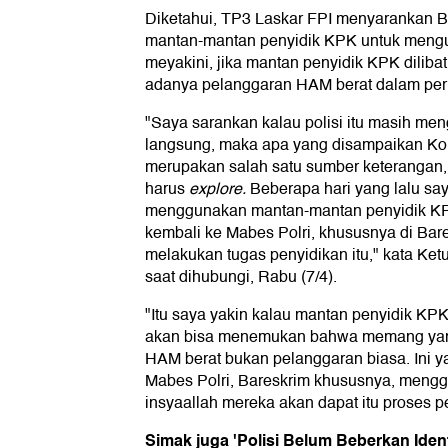
Diketahui, TP3 Laskar FPI menyarankan Ba
mantan-mantan penyidik KPK untuk meng
meyakini, jika mantan penyidik KPK dilib
adanya pelanggaran HAM berat dalam peris
"Saya sarankan kalau polisi itu masih me
langsung, maka apa yang disampaikan K
merupakan salah satu sumber keterangan,
harus
explore.
Beberapa hari yang lalu sa
menggunakan mantan-mantan penyidik K
kembali ke Mabes Polri, khususnya di Bar
melakukan tugas penyidikan itu," kata K
saat dihubungi, Rabu (7/4).
"Itu saya yakin kalau mantan penyidik KPK
akan bisa menemukan bahwa memang yang 
HAM berat bukan pelanggaran biasa. Ini y
Mabes Polri, Bareskrim khususnya, meng
insyaallah mereka akan dapat itu proses pe
Simak juga 'Polisi Belum Beberkan Ide