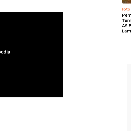
Foto
Pem
Tem
AS B
Lam