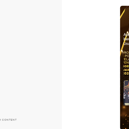
Aj
be
Usu
H CONTENT