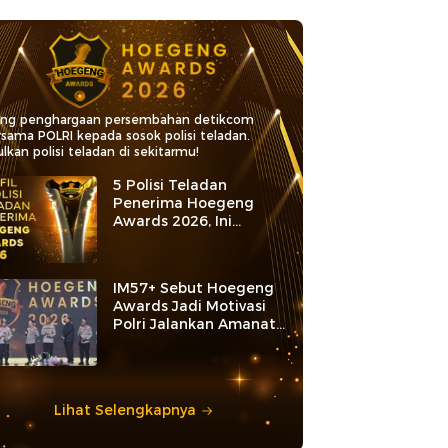
ang penghargaan persembahan detikcom
rsama POLRI kepada sosok polisi teladan.
lkan polisi teladan di sekitarmu!
5 Polisi Teladan
Penerima Hoegeng
Awards 2026, Ini
Kategori dan Kiprahnya
IM57+ Sebut Hoegeng
Awards Jadi Motivasi
Polri Jalankan Amanat
Konstitusi
Lihat Selengkapnya