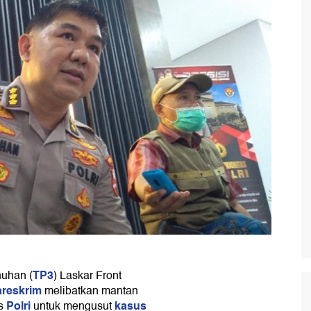
TP3
uhan (
) Laskar Front
reskrim
melibatkan mantan
Polri
kasus
es
untuk mengusut