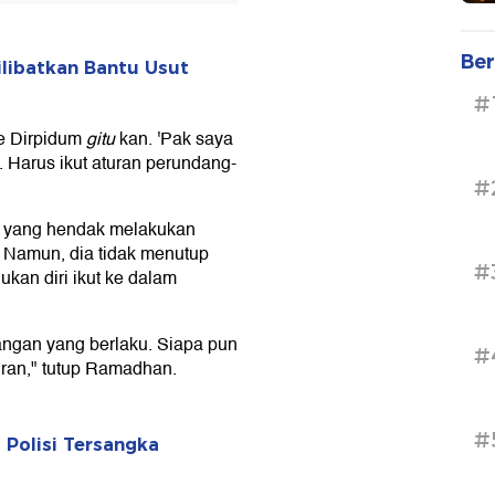
Ber
ilibatkan Bantu Usut
#
ke Dirpidum
gitu
kan. 'Pak saya
 Harus ikut aturan perundang-
#
i yang hendak melakukan
. Namun, dia tidak menutup
#
kan diri ikut ke dalam
dangan yang berlaku. Siapa pun
#
uran," tutup Ramadhan.
#
 Polisi Tersangka