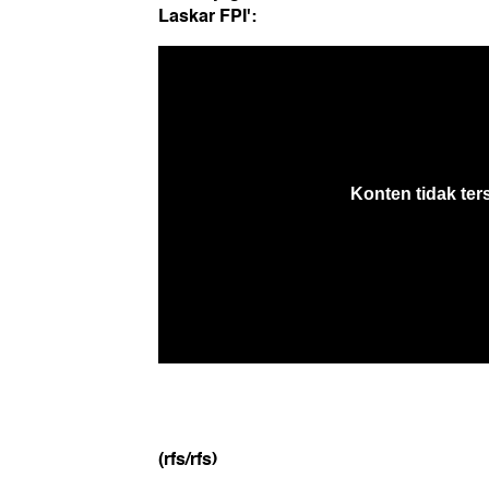
Laskar FPI':
(rfs/rfs)