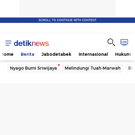
SCROLL TO CONTINUE WITH CONTENT
Home
Berita
Jabodetabek
Internasional
Hukum
Nyago Bumi Sriwijaya
Melindungi Tuah-Marwah
Ba