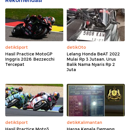
Rekomendasi
detikSport
detikOto
Hasil Practice MotoGP
Lelang Honda BeAT 2022
Inggris 2026: Bezzecchi
Mulai Rp 3 Jutaan, Urus
Tercepat
Balik Nama Nyaris Rp 2
Juta
detikSport
detikKalimantan
Hasil Practice Moto3
Harga Kepala Demang