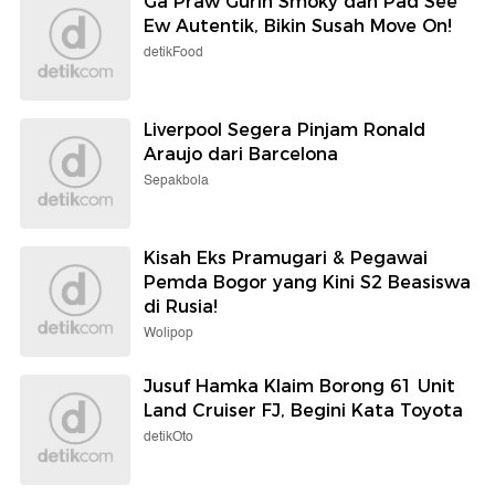
Ga Praw Gurih Smoky dan Pad See
Ew Autentik, Bikin Susah Move On!
detikFood
Liverpool Segera Pinjam Ronald
Araujo dari Barcelona
Sepakbola
Kisah Eks Pramugari & Pegawai
Pemda Bogor yang Kini S2 Beasiswa
di Rusia!
Wolipop
Jusuf Hamka Klaim Borong 61 Unit
Land Cruiser FJ, Begini Kata Toyota
detikOto