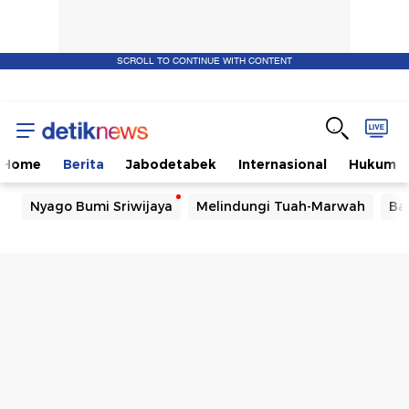
SCROLL TO CONTINUE WITH CONTENT
Home
Berita
Jabodetabek
Internasional
Hukum
Nyago Bumi Sriwijaya
Melindungi Tuah-Marwah
Ba