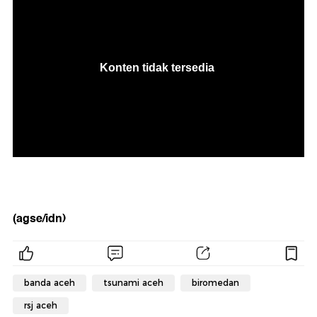
(agse/idn)
banda aceh
tsunami aceh
biromedan
rsj aceh