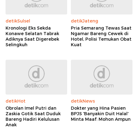
detikSulsel
detikJateng
Kronologi Eks Sekda
Pria Semarang Tewas Saat
Konawe Selatan Tabrak
Ngamar Bareng Cewek di
Adiknya Saat Digerebek
Hotel, Polisi Temukan Obat
Selingkuh
Kuat
detikHot
detikNews
Obrolan Imel Putri dan
Dokter yang Hina Pasien
Zaskia Gotik Saat Duduk
BPJS 'Banyakin Duit Halal'
Bareng Hadiri Kelulusan
Minta Maaf: Mohon Ampun
Anak