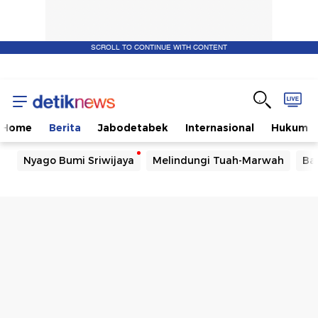
SCROLL TO CONTINUE WITH CONTENT
Home
Berita
Jabodetabek
Internasional
Hukum
Nyago Bumi Sriwijaya
Melindungi Tuah-Marwah
Ba