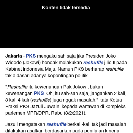
Jakarta
PKS
-
mengaku sah saja jika Presiden Joko
reshuffle
Widodo (Jokowi) hendak melakukan
jilid II pada
Kabinet Indonesia Maju. Namun PKS berharap
reshuffle
tak didasari adanya kepentingan politik.
"
Reshuffle
itu kewenangan Pak Jokowi, bukan
PKS
kewenangan
. Oh, itu sah-sah saja, jangankan 2 kali,
3 kali 4 kali (
reshuffle
) juga nggak masalah," kata Ketua
Fraksi PKS Jazuli Juwaini kepada wartawan di kompleks
parlemen MPR/DPR, Rabu (3/2/2021).
reshuffle
Jazuli mengatakan
berkali-kali tak jadi masalah
dilakukan asalkan berdasarkan pada penilaian kinerja