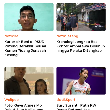
detikBali
detikJateng
Karier dr Beni di RSUD
Kronologi Lengkap Bos
Ruteng Berakhir Seusai
Konter Ambarawa Dibunuh
Komen 'Ruang Jenazah
hingga Pelaku Ditangkap
Kosong'
Wolipop
detikSport
Foto: Gaya Agnez Mo
Susy Susanti: Putri KW
Debut Film Hollywood
Punya Potensi, tapi...