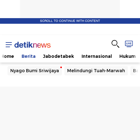
SCROLL TO CONTINUE WITH CONTENT
Home
Berita
Jabodetabek
Internasional
Hukum
Nyago Bumi Sriwijaya
Melindungi Tuah-Marwah
Ba