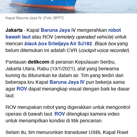
Kapal Baruna Jaya IV. (Foto: BPPT)
Jakarta
Baruna Jaya
robot
-
Kapal
IV mengerahkan
bawah laut
atau ROV (
remotely operated vehicle
) untuk
black box
Sriwijaya Air SJ182
mencari
.
Black box
yang
belum ditemukan ini adalah CVR (
cockpit voice recorder
).
detikcom
Pantauan
di perairan Kepulauan Seribu,
Jakarta Utara, Rabu (13/1/2021), alat yang berwarna
kuning itu diturunkan ke dalam air. Tim yang terdiri dari
Baruna Jaya IV
beberapa kru Kapal
pun bekerja sama
ROV
agar
dapat menangkap visual dengan baik ke dasar
laut.
ROV merupakan robot yang digerakkan untuk mengontrol
ROV
operasi di bawah laut.
dilengkapi kamera video
untuk menampilkan kondisi di titik pencarian.
Selain itu, tim menurunkan transduser USBL Kapal Riset