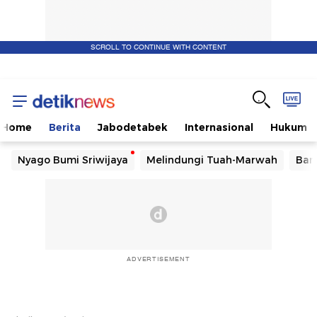
SCROLL TO CONTINUE WITH CONTENT
Home
Berita
Jabodetabek
Internasional
Hukum
Nyago Bumi Sriwijaya
Melindungi Tuah-Marwah
Ban
ADVERTISEMENT