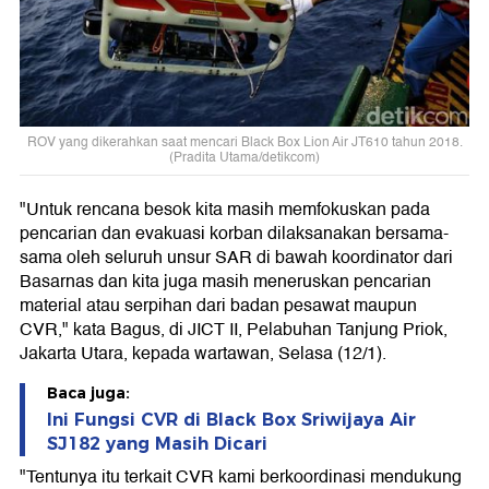
ROV yang dikerahkan saat mencari Black Box Lion Air JT610 tahun 2018.
(Pradita Utama/detikcom)
"Untuk rencana besok kita masih memfokuskan pada
pencarian dan evakuasi korban dilaksanakan bersama-
sama oleh seluruh unsur SAR di bawah koordinator dari
Basarnas dan kita juga masih meneruskan pencarian
material atau serpihan dari badan pesawat maupun
CVR," kata Bagus, di JICT II, Pelabuhan Tanjung Priok,
Jakarta Utara, kepada wartawan, Selasa (12/1).
Baca juga:
Ini Fungsi CVR di Black Box Sriwijaya Air
SJ182 yang Masih Dicari
"Tentunya itu terkait CVR kami berkoordinasi mendukung