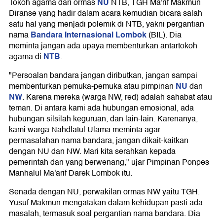
NU
Tokoh agama dari ormas
NTB, TGH Ma'rif Makmun
Diranse yang hadir dalam acara kemudian bicara salah
satu hal yang menjadi polemik di NTB, yakni pergantian
Bandara Internasional Lombok
nama
(BIL). Dia
meminta jangan ada upaya membenturkan antartokoh
NTB
agama di
.
"Persoalan bandara jangan diributkan, jangan sampai
NU
membenturkan pemuka-pemuka atau pimpinan
dan
NW
. Karena mereka (warga NW, red) adalah sahabat atau
teman. Di antara kami ada hubungan emosional, ada
hubungan silsilah keguruan, dan lain-lain. Karenanya,
kami warga Nahdlatul Ulama meminta agar
permasalahan nama bandara, jangan dikait-kaitkan
dengan NU dan NW. Mari kita serahkan kepada
pemerintah dan yang berwenang," ujar Pimpinan Ponpes
Manhalul Ma'arif Darek Lombok itu.
Senada dengan NU, perwakilan ormas NW yaitu TGH.
Yusuf Makmun mengatakan dalam kehidupan pasti ada
masalah, termasuk soal pergantian nama bandara. Dia