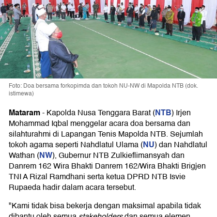
Foto: Doa bersama forkopimda dan tokoh NU-NW di Mapolda NTB (dok.
istimewa)
Mataram
NTB
-
Kapolda Nusa Tenggara Barat (
) Irjen
Mohammad Iqbal menggelar acara doa bersama dan
silahturahmi di Lapangan Tenis Mapolda NTB. Sejumlah
NU
tokoh agama seperti Nahdlatul Ulama (
) dan Nahdlatul
NW
Wathan (
), Gubernur NTB Zulkieflimansyah dan
Danrem 162 Wira Bhakti Danrem 162/Wira Bhakti Brigjen
TNI A Rizal Ramdhani serta ketua DPRD NTB Isvie
Rupaeda hadir dalam acara tersebut.
"Kami tidak bisa bekerja dengan maksimal apabila tidak
dibantu oleh semua
stakeholders
dan semua elemen,