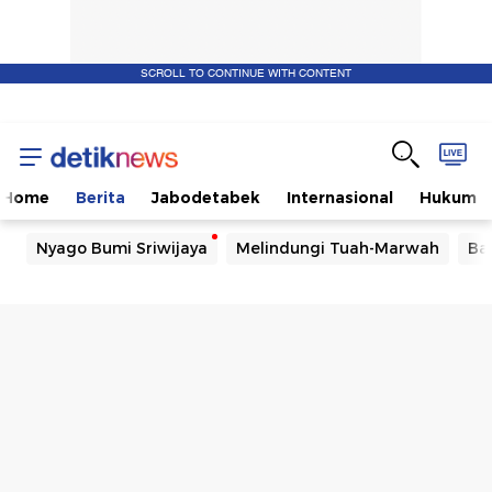
SCROLL TO CONTINUE WITH CONTENT
Home
Berita
Jabodetabek
Internasional
Hukum
Nyago Bumi Sriwijaya
Melindungi Tuah-Marwah
Ba