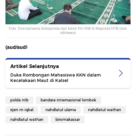
Foto: Doa bersama forkopimda dan tokoh NU-NW di Mapolda NTB (dok.
istimewa)
(aud/aud)
Artikel Selanjutnya
Duka Rombongan Mahasiswa KKN dalam
Kecelakaan Maut di Kalsel
polda ntb
bandara internasional lombok
irjen m iqbal
nahdlatul ulama
nahdlatul wathan
nahdlatul wathan
biromakassar