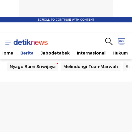
SCROLL TO CONTINUE WITH CONTENT
Home
Berita
Jabodetabek
Internasional
Hukum
Nyago Bumi Sriwijaya
Melindungi Tuah-Marwah
Ba