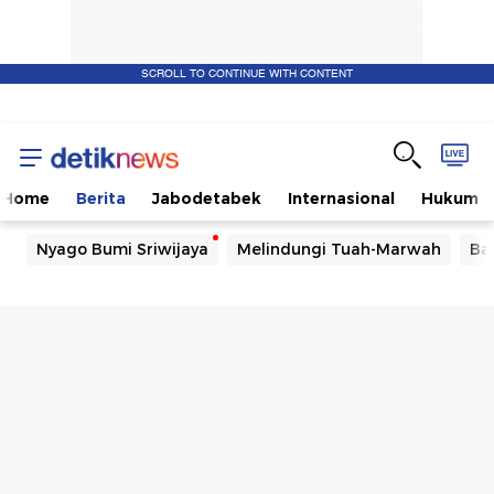
SCROLL TO CONTINUE WITH CONTENT
Home
Berita
Jabodetabek
Internasional
Hukum
Nyago Bumi Sriwijaya
Melindungi Tuah-Marwah
Ba