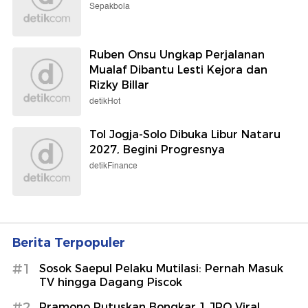
Sepakbola
Ruben Onsu Ungkap Perjalanan
Mualaf Dibantu Lesti Kejora dan
Rizky Billar
detikHot
Tol Jogja-Solo Dibuka Libur Nataru
2027, Begini Progresnya
detikFinance
Berita Terpopuler
#1
Sosok Saepul Pelaku Mutilasi: Pernah Masuk
TV hingga Dagang Piscok
#2
Pramono Putuskan Bongkar 1 JPO Viral