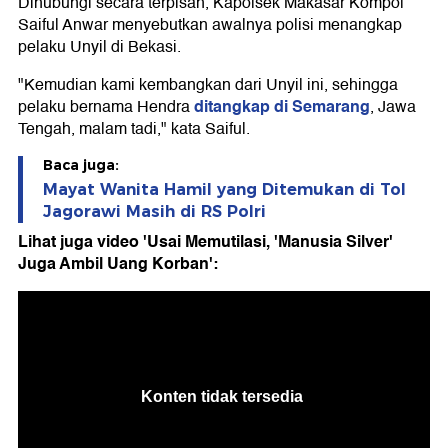
Dihubungi secara terpisah, Kapolsek Makasar Kompol
Saiful Anwar menyebutkan awalnya polisi menangkap
pelaku Unyil di Bekasi.
"Kemudian kami kembangkan dari Unyil ini, sehingga
ditangkap di Semarang
pelaku bernama Hendra
, Jawa
Tengah, malam tadi," kata Saiful.
Baca juga:
Mayat Wanita Hamil yang Ditemukan di Tol
Jagorawi Masih di RS Polri
Lihat juga video 'Usai Memutilasi, 'Manusia Silver'
Juga Ambil Uang Korban':