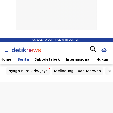
SCROLL TO CONTINUE WITH CONTENT
Home
Berita
Jabodetabek
Internasional
Hukum
Nyago Bumi Sriwijaya
Melindungi Tuah-Marwah
Ba