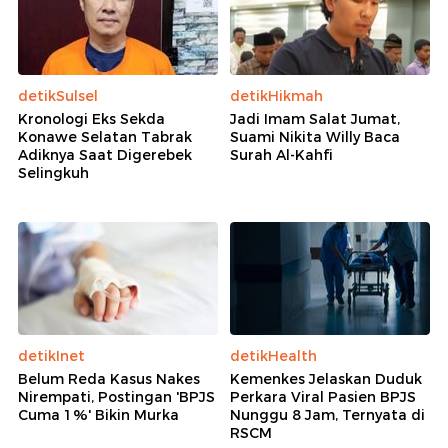
detikSulsel
detikHikmah
Kronologi Eks Sekda
Jadi Imam Salat Jumat,
Konawe Selatan Tabrak
Suami Nikita Willy Baca
Adiknya Saat Digerebek
Surah Al-Kahfi
Selingkuh
detikInet
detikHealth
Belum Reda Kasus Nakes
Kemenkes Jelaskan Duduk
Nirempati, Postingan 'BPJS
Perkara Viral Pasien BPJS
Cuma 1%' Bikin Murka
Nunggu 8 Jam, Ternyata di
RSCM