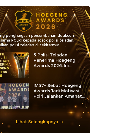
ang penghargaan persembahan detikcom
rsama POLRI kepada sosok polisi teladan.
lkan polisi teladan di sekitarmu!
5 Polisi Teladan
Penerima Hoegeng
Awards 2026, Ini
Kategori dan Kiprahnya
IM57+ Sebut Hoegeng
Awards Jadi Motivasi
Polri Jalankan Amanat
Konstitusi
Lihat Selengkapnya