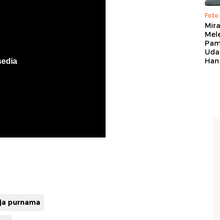
Foto
Mir
Mel
Pam
Uda
Han
aja purnama