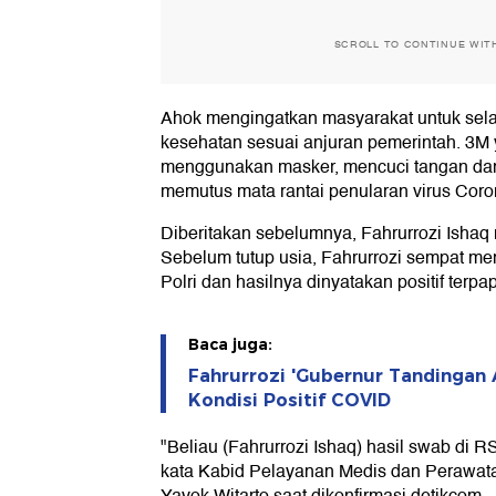
SCROLL TO CONTINUE WIT
Ahok mengingatkan masyarakat untuk sela
kesehatan sesuai anjuran pemerintah. 3M
menggunakan masker, mencuci tangan dan
memutus mata rantai penularan virus Coro
Diberitakan sebelumnya, Fahrurrozi Ishaq m
Sebelum tutup usia, Fahrurrozi sempat me
Polri dan hasilnya dinyatakan positif terpa
Baca juga:
Fahrurrozi 'Gubernur Tandingan
Kondisi Positif COVID
"Beliau (Fahrurrozi Ishaq) hasil swab di R
kata Kabid Pelayanan Medis dan Perawat