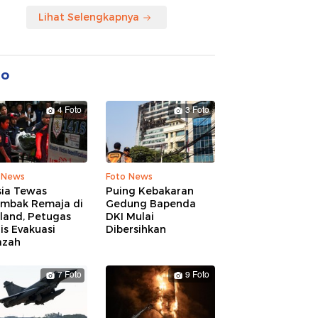
Lihat Selengkapnya
to
4 Foto
3 Foto
 News
Foto News
sia Tewas
Puing Kebakaran
embak Remaja di
Gedung Bapenda
land, Petugas
DKI Mulai
is Evakuasi
Dibersihkan
azah
7 Foto
9 Foto