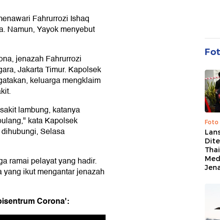
enawari Fahrurrozi Ishaq
na. Namun, Yayok menyebut
Fo
ona, jenazah Fahrurrozi
ara, Jakarta Timur. Kapolsek
atakan, keluarga mengklaim
kit.
 sakit lambung, katanya
ulang," kata Kapolsek
Foto
 dihubungi, Selasa
Lan
Dit
Thai
Med
 ramai pelayat yang hadir.
Jen
a yang ikut mengantar jenazah
pisentrum Corona':