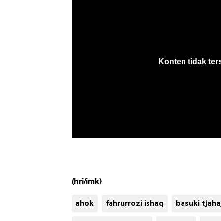
(hri/imk)
ahok
fahrurrozi ishaq
basuki tjah