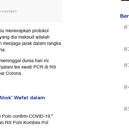
H CONTENT
Ber
#
lu menerapkan protokol
 yang dia maksud adalah
 menjaga jarak dalam rangka
#
na.
eninggal dunia hari ini.
#
njalani tes swab PCR di RS
par Corona.
#
 Ahok' Wafat dalam
#
S Polri confirm COVID-19,"
an RS Polri Kombes Pol