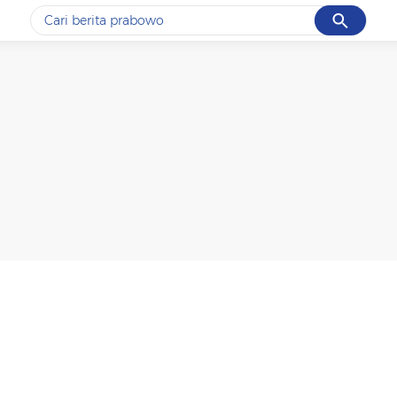
Cancel
Yang sedang ramai dicari
#1
data live draw sgp
#2
kebakaran
#3
prabowo
#4
iran
#5
gempa hari ini
Promoted
Terakhir yang dicari
Loading...