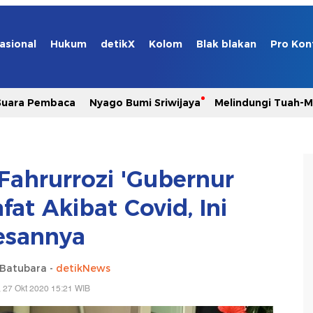
asional
Hukum
detikX
Kolom
Blak blakan
Pro Kon
Suara Pembaca
Nyago Bumi Sriwijaya
Melindungi Tuah-
ahrurrozi 'Gubernur
at Akibat Covid, Ini
esannya
 Batubara -
detikNews
, 27 Okt 2020 15:21 WIB