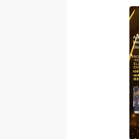
Aj
be
Usu