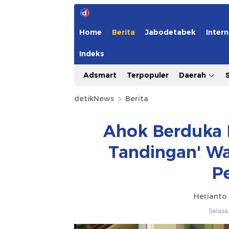
Home
Berita
Jabodetabek
Intern
Indeks
Adsmart
Terpopuler
Daerah
detikNews
Berita
Ahok Berduka F
Tandingan' Waf
P
Herianto
Selasa