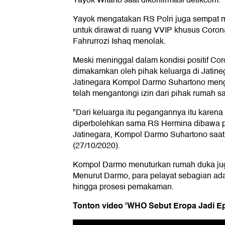
Yayok Witarto saat dikonfirmasi detikcom.
Yayok mengatakan RS Polri juga sempat m
untuk dirawat di ruang VVIP khusus Coro
Fahrurrozi Ishaq menolak.
Meski meninggal dalam kondisi positif Cor
dimakamkan oleh pihak keluarga di Jatineg
Jatinegara Kompol Darmo Suhartono meng
telah mengantongi izin dari pihak rumah sa
"Dari keluarga itu pegangannya itu karena
diperbolehkan sama RS Hermina dibawa p
Jatinegara, Kompol Darmo Suhartono saat
(27/10/2020).
Kompol Darmo menuturkan rumah duka juga
Menurut Darmo, para pelayat sebagian ad
hingga prosesi pemakaman.
Tonton video 'WHO Sebut Eropa Jadi E