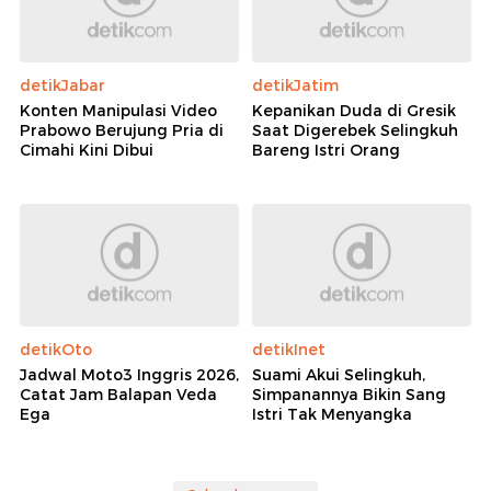
Berita Terkait
ATR/BPN Serahkan 243 Sertifikat Tanah Wakaf di
Jateng, Capaian Sudah 73%
Gubsu Bobby Usulkan Eks Lahan PT TPL Dijadikan
Food Estate Berbasis AI
Infografis: Pecah Vs Pisah Sertifikat Tanah, Ini
Perbedaannya
Rekomendasi
detikJabar
detikJatim