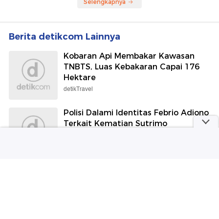
Konten Manipulasi Video
Kepanikan Duda di Gresik
Prabowo Berujung Pria di
Saat Digerebek Selingkuh
Cimahi Kini Dibui
Bareng Istri Orang
detikOto
detikInet
Jadwal Moto3 Inggris 2026,
Suami Akui Selingkuh,
Catat Jam Balapan Veda
Simpanannya Bikin Sang
Ega
Istri Tak Menyangka
Selengkapnya
Berita detikcom Lainnya