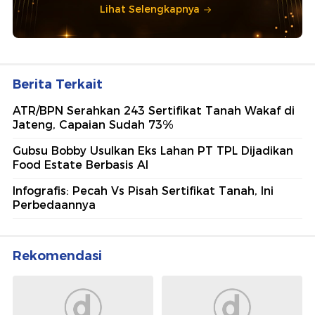
Ajang penghargaan persembahan detikcom bersama POLRI
kepada sosok polisi teladan. Usulkan polisi teladan di
sekitarmu!
5 Polisi Teladan Penerima
Hoegeng Awards 2026, Ini
Kategori dan Kiprahnya
IM57+ Sebut Hoegeng Awards
Jadi Motivasi Polri Jalankan
Amanat Konstitusi
Lihat Selengkapnya