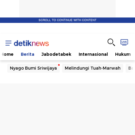
SCROLL TO CONTINUE WITH CONTENT
Home
Berita
Jabodetabek
Internasional
Hukum
Nyago Bumi Sriwijaya
Melindungi Tuah-Marwah
Ba