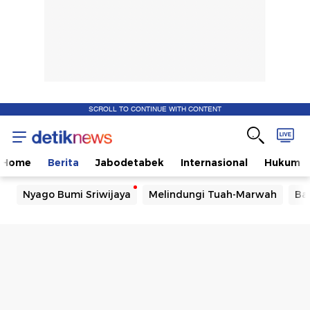
SCROLL TO CONTINUE WITH CONTENT
Home
Berita
Jabodetabek
Internasional
Hukum
Nyago Bumi Sriwijaya
Melindungi Tuah-Marwah
Ba