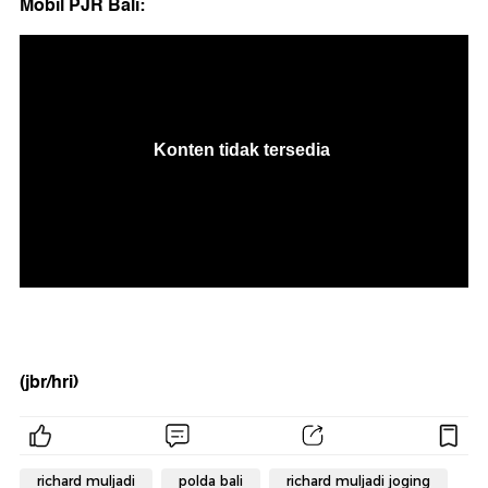
Mobil PJR Bali:
(jbr/hri)
richard muljadi
polda bali
richard muljadi joging