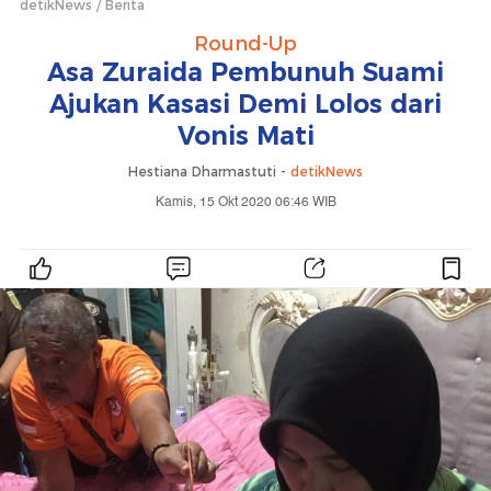
detikNews
Berita
Round-Up
Asa Zuraida Pembunuh Suami
Ajukan Kasasi Demi Lolos dari
Vonis Mati
Hestiana Dharmastuti -
detikNews
Kamis, 15 Okt 2020 06:46 WIB