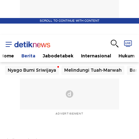
SCROLL TO CONTINUE WITH CONTENT
Home
Berita
Jabodetabek
Internasional
Hukum
Nyago Bumi Sriwijaya
Melindungi Tuah-Marwah
Ban
ADVERTISEMENT