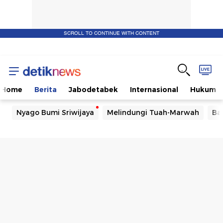
SCROLL TO CONTINUE WITH CONTENT
Home
Berita
Jabodetabek
Internasional
Hukum
Nyago Bumi Sriwijaya
Melindungi Tuah-Marwah
Ba