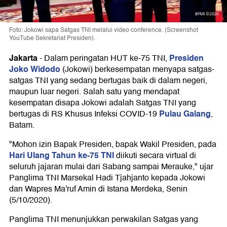
Foto: Jokowi sapa Satgas TNI melalui video conference. (Screenshot
YouTube Sekretariat Presiden).
Jakarta
Presiden
-
Dalam peringatan HUT ke-75 TNI,
Joko Widodo
(Jokowi) berkesempatan menyapa satgas-
satgas TNI yang sedang bertugas baik di dalam negeri,
maupun luar negeri. Salah satu yang mendapat
kesempatan disapa Jokowi adalah Satgas TNI yang
Pulau Galang
bertugas di RS Khusus Infeksi COVID-19
,
Batam.
"Mohon izin Bapak Presiden, bapak Wakil Presiden, pada
Hari Ulang Tahun ke-75 TNI
diikuti secara virtual di
seluruh jajaran mulai dari Sabang sampai Merauke," ujar
Panglima TNI Marsekal Hadi Tjahjanto kepada Jokowi
dan Wapres Ma'ruf Amin di Istana Merdeka, Senin
(5/10/2020).
Panglima TNI menunjukkan perwakilan Satgas yang