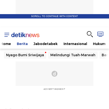
SCROLL TO CONTINUE WITH CONTENT
Home
Berita
Jabodetabek
Internasional
Hukum
Nyago Bumi Sriwijaya
Melindungi Tuah-Marwah
Ban
ADVERTISEMENT