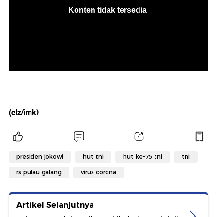
(elz/imk)
presiden jokowi
hut tni
hut ke-75 tni
tni
rs pulau galang
virus corona
Artikel Selanjutnya