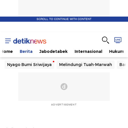
SCROLL TO CONTINUE WITH CONTENT
Home
Berita
Jabodetabek
Internasional
Hukum
Nyago Bumi Sriwijaya
Melindungi Tuah-Marwah
Ban
ADVERTISEMENT