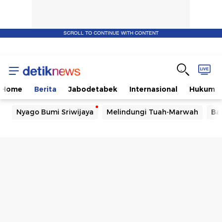
SCROLL TO CONTINUE WITH CONTENT
Home
Berita
Jabodetabek
Internasional
Hukum
Nyago Bumi Sriwijaya
Melindungi Tuah-Marwah
Ba