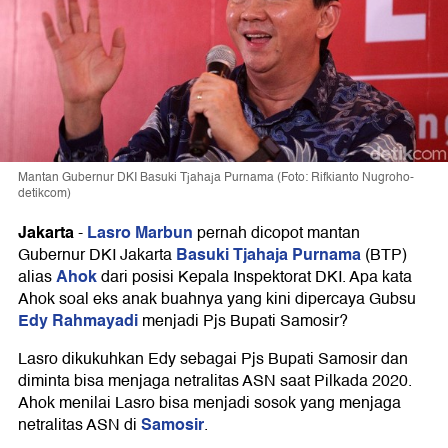
Mantan Gubernur DKI Basuki Tjahaja Purnama (Foto: Rifkianto Nugroho-
detikcom)
Jakarta
Lasro Marbun
-
pernah dicopot mantan
Basuki Tjahaja Purnama
Gubernur DKI Jakarta
(BTP)
Ahok
alias
dari posisi Kepala Inspektorat DKI. Apa kata
Ahok soal eks anak buahnya yang kini dipercaya Gubsu
Edy Rahmayadi
menjadi Pjs Bupati Samosir?
Lasro dikukuhkan Edy sebagai Pjs Bupati Samosir dan
diminta bisa menjaga netralitas ASN saat Pilkada 2020.
Ahok menilai Lasro bisa menjadi sosok yang menjaga
Samosir
netralitas ASN di
.