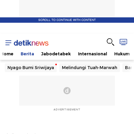
SCROLL TO CONTINUE WITH CONTENT
Home
Berita
Jabodetabek
Internasional
Hukum
Nyago Bumi Sriwijaya
Melindungi Tuah-Marwah
Ban
ADVERTISEMENT