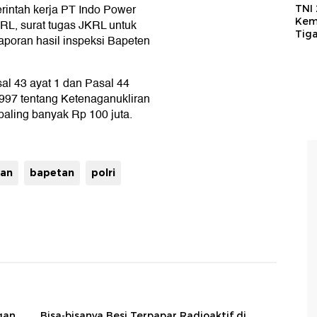
erintah kerja PT Indo Power
TNI
Kem
RL, surat tugas JKRL untuk
Tig
laporan hasil inspeksi Bapeten
sal 43 ayat 1 dan Pasal 44
97 tentang Ketenaganukliran
ling banyak Rp 100 juta.
tan
bapetan
polri
gan
Bisa-bisanya Besi Terpapar Radioaktif di