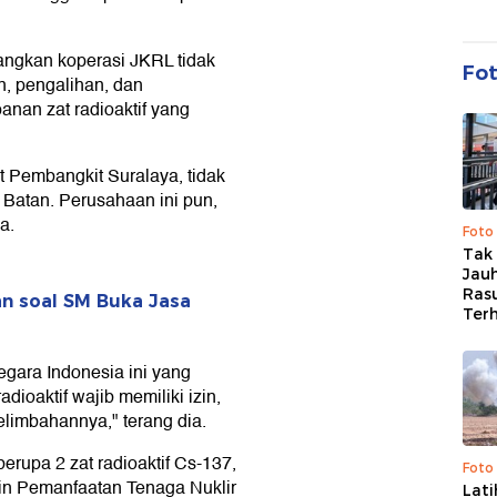
angkan koperasi JKRL tidak
Fo
n, pengalihan, dan
nan zat radioaktif yang
 Pembangkit Suralaya, tidak
Batan. Perusahaan ini pun,
a.
Foto
Tak 
Jauh
Ras
an soal SM Buka Jasa
Ter
gara Indonesia ini yang
oaktif wajib memiliki izin,
imbahannya," terang dia.
berupa 2 zat radioaktif Cs-137,
Foto
Izin Pemanfaatan Tenaga Nuklir
Lat