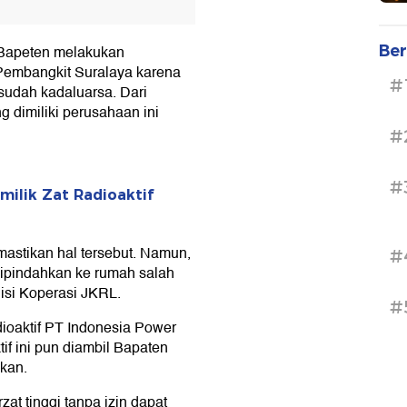
Ber
a Bapeten melakukan
Pembangkit Suralaya karena
#
 sudah kadaluarsa. Dari
 dimiliki perusahaan ini
#
#
milik Zat Radioaktif
astikan hal tersebut. Namun,
#
 dipindahkan ke rumah salah
isi Koperasi JKRL.
#
dioaktif PT Indonesia Power
tif ini pun diambil Bapaten
ikan.
at tinggi tanpa izin dapat