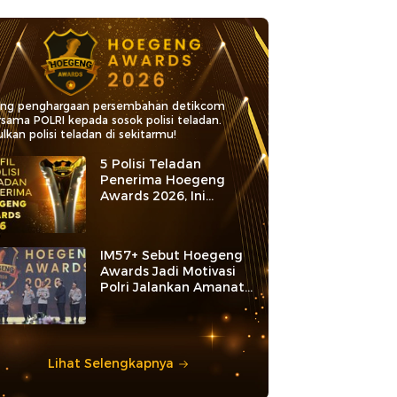
ang penghargaan persembahan detikcom
rsama POLRI kepada sosok polisi teladan.
lkan polisi teladan di sekitarmu!
5 Polisi Teladan
Penerima Hoegeng
Awards 2026, Ini
Kategori dan Kiprahnya
IM57+ Sebut Hoegeng
Awards Jadi Motivasi
Polri Jalankan Amanat
Konstitusi
Lihat Selengkapnya