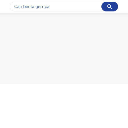
Cancel
Yang sedang ramai dicari
#1
gempa hari ini
#2
demo
#3
gempa
#4
iran
#5
prabowo
Promoted
Terakhir yang dicari
Loading...