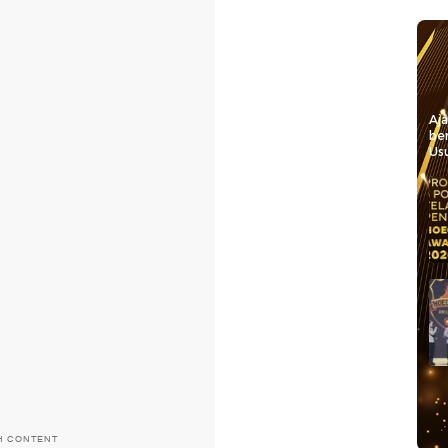
Aj
be
Usu
H CONTENT