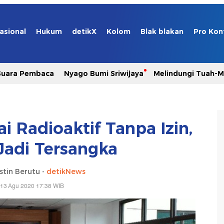
asional
Hukum
detikX
Kolom
Blak blakan
Pro Kon
Suara Pembaca
Nyago Bumi Sriwijaya
Melindungi Tuah-
i Radioaktif Tanpa Izin,
Jadi Tersangka
stin Berutu -
detikNews
 13 Agu 2020 17:38 WIB