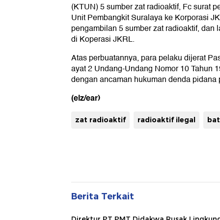
(KTUN) 5 sumber zat radioaktif, Fc surat p
Unit Pembangkit Suralaya ke Korporasi JK
pengambilan 5 sumber zat radioaktif, dan 
di Koperasi JKRL.
Atas perbuatannya, para pelaku dijerat Pa
ayat 2 Undang-Undang Nomor 10 Tahun 19
dengan ancaman hukuman denda pidana pa
(elz/ear)
zat radioaktif
radioaktif ilegal
ba
Berita Terkait
Direktur PT PMT Didakwa Rusak Lingkun