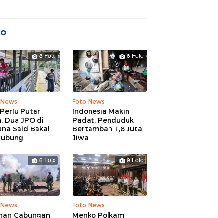
to
3 Foto
8 Foto
 News
Foto News
Perlu Putar
Indonesia Makin
, Dua JPO di
Padat, Penduduk
una Said Bakal
Bertambah 1,8 Juta
hubung
Jiwa
6 Foto
9 Foto
 News
Foto News
ihan Gabungan
Menko Polkam