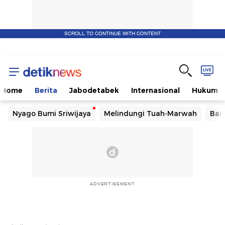
SCROLL TO CONTINUE WITH CONTENT
Home
Berita
Jabodetabek
Internasional
Hukum
Nyago Bumi Sriwijaya
Melindungi Tuah-Marwah
Ban
ADVERTISEMENT