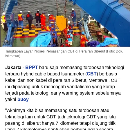
Tangkapan Layar Proses Pemasangan CBT di Perairan Siberut (Foto: Dok.
Istimewa)
Jakarta
BPPT
-
baru saja memasang terobosan teknologi
CBT
terbaru hybrid cable based tsunameter (
) berbasis
kabel dan non kabel di perairan Siberut, Mentawai. CBT
ini dipasang untuk mencegah vandalisme yang kerap
terjadi pada teknologi early warning system sebelumnya
buoy
yakni
.
"Akhirnya kita bisa memasang satu terobosan atau
teknologi lain untuk CBT, jadi teknologi CBT yang kita
pasang di siberut hanya 7 kilometer tetapi diujung titik
yang 7 kilometernya nanti akan berhubungan secara