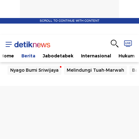
SCROLL TO CONTINUE WITH CONTENT
Home
Berita
Jabodetabek
Internasional
Hukum
Nyago Bumi Sriwijaya
Melindungi Tuah-Marwah
Ba