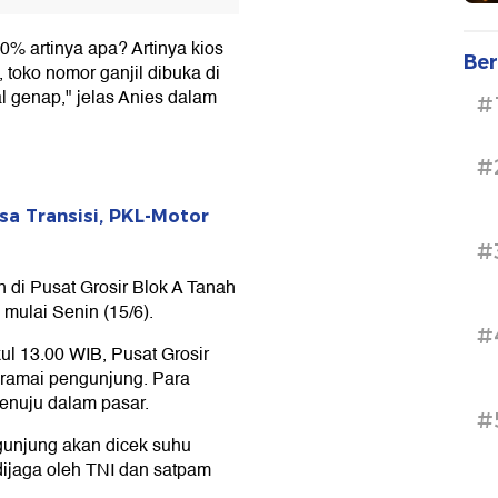
0% artinya apa? Artinya kios
Ber
 toko nomor ganjil dibuka di
al genap," jelas Anies dalam
#
#
a Transisi, PKL-Motor
#
n di Pusat Grosir Blok A Tanah
mulai Senin (15/6).
#
ul 13.00 WIB, Pusat Grosir
 ramai pengunjung. Para
menuju dalam pasar.
#
gunjung akan dicek suhu
dijaga oleh TNI dan satpam