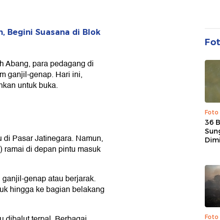
, Begini Suasana di Blok
Fo
ah Abang, para pedagang di
 ganjil-genap. Hari ini,
inkan untuk buka.
Foto
36 
Sun
u di Pasar Jatinegara. Namun,
Dim
) ramai di depan pintu masuk
 ganjil-genap atau berjarak.
suk hingga ke bagian belakang
dibalut terpal. Berbagai
Foto