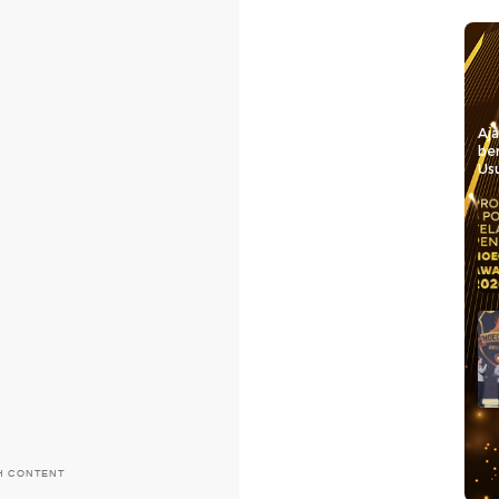
Aj
be
Usu
H CONTENT