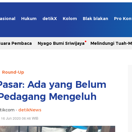
asional
Hukum
detikX
Kolom
Blak blakan
Pro Kon
Suara Pembaca
Nyago Bumi Sriwijaya
Melindungi Tuah-
Round-Up
 Pasar: Ada yang Belum
 Pedagang Mengeluh
tikcom -
detikNews
 16 Jun 2020 06:46 WIB