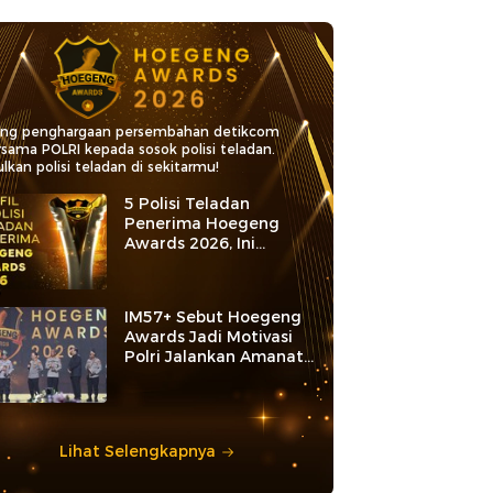
ang penghargaan persembahan detikcom
rsama POLRI kepada sosok polisi teladan.
lkan polisi teladan di sekitarmu!
5 Polisi Teladan
Penerima Hoegeng
Awards 2026, Ini
Kategori dan Kiprahnya
IM57+ Sebut Hoegeng
Awards Jadi Motivasi
Polri Jalankan Amanat
Konstitusi
Lihat Selengkapnya