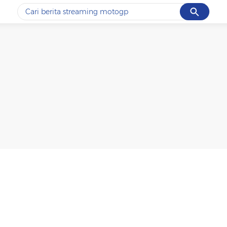
Cancel
Yang sedang ramai dicari
#1
ketik
#2
bromo
#3
streaming motogp
#4
prabowo
#5
data live draw sgp
Promoted
Terakhir yang dicari
Loading...