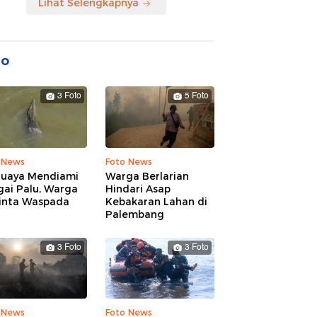
Lihat Selengkapnya
to
3 Foto
5 Foto
 News
Foto News
Buaya Mendiami
Warga Berlarian
gai Palu, Warga
Hindari Asap
inta Waspada
Kebakaran Lahan di
Palembang
3 Foto
3 Foto
 News
Foto News