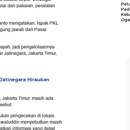
Pet
i dari pakaian, peralatan
Pad
Keb
Ogan
hanto mengatakan, lapak PKL
ggung jawab dari Pasar
layah, jadi pengelolaannya
r Jatinegara, Jakarta Timur,
Jatinegara Hiraukan
 Jakarta Timur, masih ada
sebut.
ukan pengecekan di lokasi.
Awaluddin menyebutkan masih
kan informasi yang detail