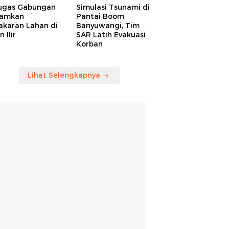
ugas Gabungan
Simulasi Tsunami di
amkan
Pantai Boom
akaran Lahan di
Banyuwangi, Tim
 Ilir
SAR Latih Evakuasi
Korban
Lihat Selengkapnya