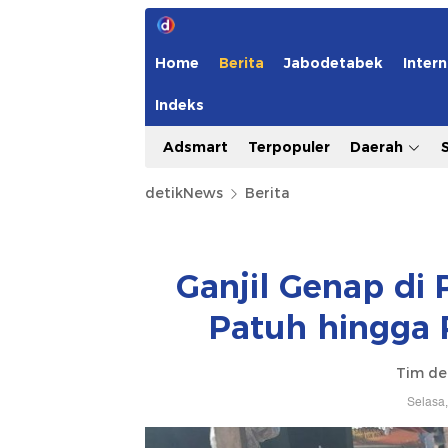
Home
Berita
Jabodetabek
Intern
Indeks
Adsmart
Terpopuler
Daerah
detikNews
Berita
Ganjil Genap di
Patuh hingga
Tim de
Selasa,