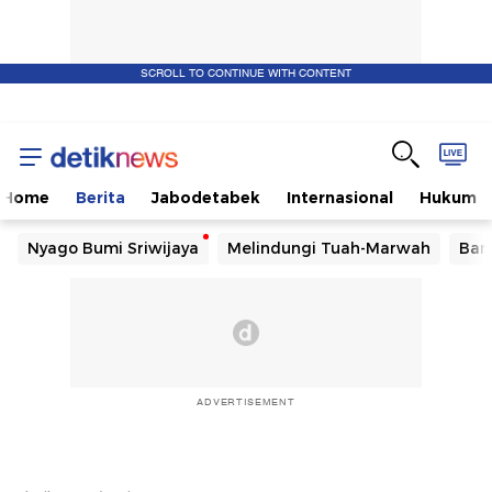
SCROLL TO CONTINUE WITH CONTENT
Home
Berita
Jabodetabek
Internasional
Hukum
Nyago Bumi Sriwijaya
Melindungi Tuah-Marwah
Ban
ADVERTISEMENT