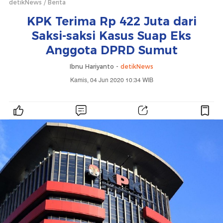
detikNews
Berita
KPK Terima Rp 422 Juta dari
Saksi-saksi Kasus Suap Eks
Anggota DPRD Sumut
Ibnu Hariyanto -
detikNews
Kamis, 04 Jun 2020 10:34 WIB