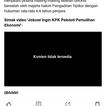
menjalani pidana masing-masing setelah divonis
bersalah oleh majelis hakim Pengadilan Tipikor dengan
hukuman rata-rata 4-6 tahun penjara.
Simak video 'Jokowi Ingin KPK Pelototi Pemulihan
Ekonomi':
(ibh/elz)