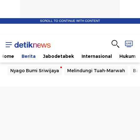
SCROLL TO CONTINUE WITH CONTENT
Home
Berita
Jabodetabek
Internasional
Hukum
Nyago Bumi Sriwijaya
Melindungi Tuah-Marwah
Ba