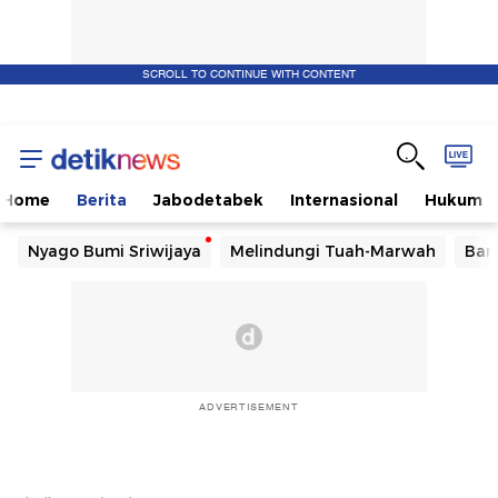
SCROLL TO CONTINUE WITH CONTENT
Home
Berita
Jabodetabek
Internasional
Hukum
Nyago Bumi Sriwijaya
Melindungi Tuah-Marwah
Ban
ADVERTISEMENT