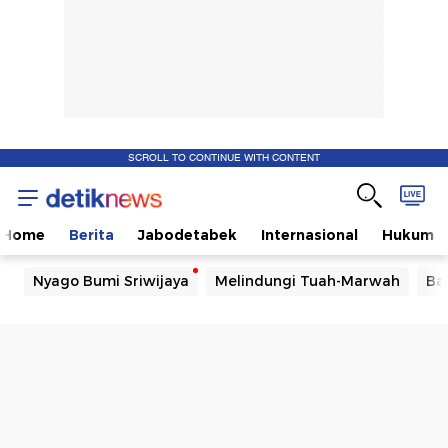
SCROLL TO CONTINUE WITH CONTENT
Home
Berita
Jabodetabek
Internasional
Hukum
Nyago Bumi Sriwijaya
Melindungi Tuah-Marwah
Ba