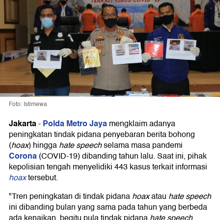
Foto: Istimewa
Jakarta
Polda Metro Jaya
-
mengklaim adanya
peningkatan tindak pidana penyebaran berita bohong
(
hoax
) hingga
hate speech
selama masa pandemi
Corona
(COVID-19) dibanding tahun lalu. Saat ini, pihak
kepolisian tengah menyelidiki 443 kasus terkait informasi
hoax
tersebut.
"Tren peningkatan di tindak pidana
hoax
atau
hate speech
ini dibanding bulan yang sama pada tahun yang berbeda
ada kenaikan, begitu pula tindak pidana
hate speech
,