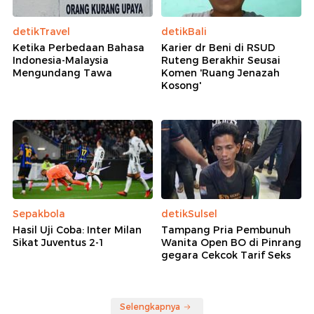
detikTravel
detikBali
Ketika Perbedaan Bahasa
Karier dr Beni di RSUD
Indonesia-Malaysia
Ruteng Berakhir Seusai
Mengundang Tawa
Komen 'Ruang Jenazah
Kosong'
Sepakbola
detikSulsel
Hasil Uji Coba: Inter Milan
Tampang Pria Pembunuh
Sikat Juventus 2-1
Wanita Open BO di Pinrang
gegara Cekcok Tarif Seks
Selengkapnya