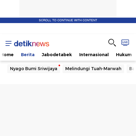
SCROLL TO CONTINUE WITH CONTENT
Home
Berita
Jabodetabek
Internasional
Hukum
Nyago Bumi Sriwijaya
Melindungi Tuah-Marwah
Ba