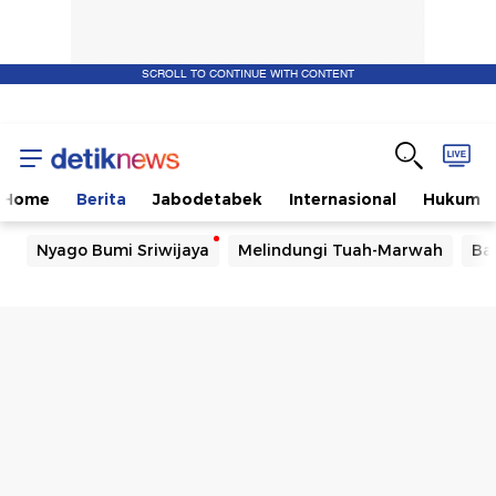
SCROLL TO CONTINUE WITH CONTENT
Home
Berita
Jabodetabek
Internasional
Hukum
Nyago Bumi Sriwijaya
Melindungi Tuah-Marwah
Ba