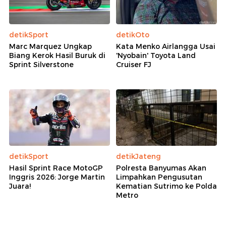
detikSport
detikOto
Marc Marquez Ungkap
Kata Menko Airlangga Usai
Biang Kerok Hasil Buruk di
'Nyobain' Toyota Land
Sprint Silverstone
Cruiser FJ
detikSport
detikJateng
Hasil Sprint Race MotoGP
Polresta Banyumas Akan
Inggris 2026: Jorge Martin
Limpahkan Pengusutan
Juara!
Kematian Sutrimo ke Polda
Metro