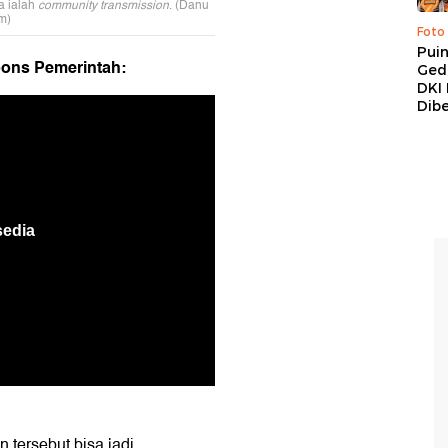
a ialah
community transmission
. (Danu
m)
Foto
Pui
pons Pemerintah:
Ged
DKI 
Dibe
 tersebut bisa jadi