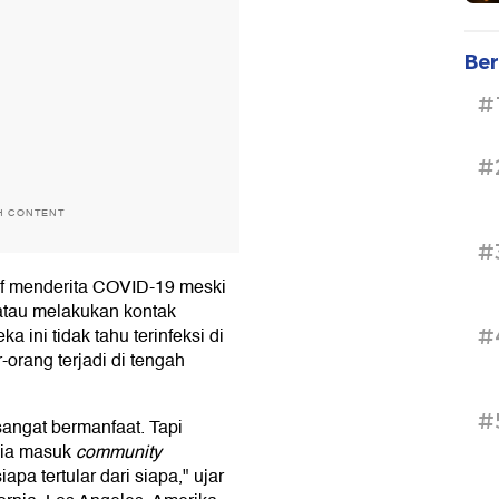
Ber
#
#
H CONTENT
#
if menderita COVID-19 meski
 atau melakukan kontak
a ini tidak tahu terinfeksi di
#
-orang terjadi di tengah
#
angat bermanfaat. Tapi
esia masuk
community
apa tertular dari siapa," ujar