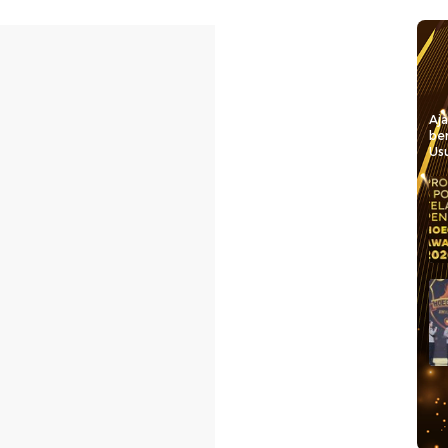
Aj
be
Usu