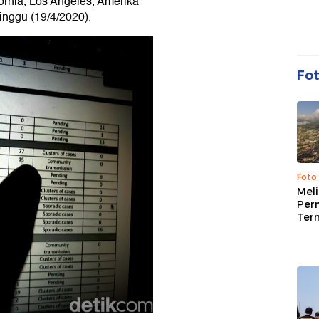
fornia, Los Angeles, Amerika
Minggu (19/4/2020).
Fo
Foto
Mel
Per
Ter