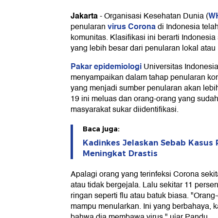
Jakarta
W
-
Organisasi Kesehatan Dunia (
virus Corona
penularan
di Indonesia tel
komunitas. Klasifikasi ini berarti Indone
yang lebih besar dari penularan lokal atau
Pakar epidemiologi
Universitas Indonesi
menyampaikan dalam tahap penularan kom
yang menjadi sumber penularan akan lebi
19 ini meluas dan orang-orang yang sudah 
masyarakat sukar diidentifikasi.
Baca juga:
Kadinkes Jelaskan Sebab Kasus P
Meningkat Drastis
Apalagi orang yang terinfeksi Corona sekita
atau tidak bergejala. Lalu sekitar 11 pers
ringan seperti flu atau batuk biasa. "Oran
mampu menularkan. Ini yang berbahaya, ka
bahwa dia membawa virus," ujar Pandu.