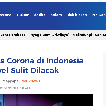
asional
Hukum
detikX
Kolom
Blak blakan
Pro Kon
Suara Pembaca
Nyago Bumi Sriwijaya
Melindungi Tuah-
s Corona di Indonesia
el Sulit Dilacak
rti Mappapa -
detikNews
 20 Apr 2020 14:06 WIB