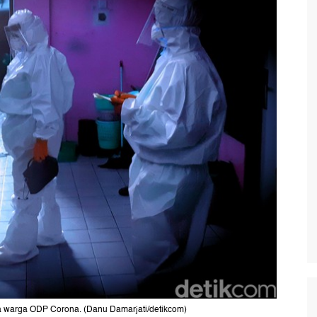
a warga ODP Corona. (Danu Damarjati/detikcom)