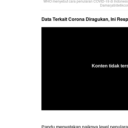
WHO menyebut cara penularan COVID-19 di Indonesi
Damarjati/detikco
Data Terkait Corona Diragukan, Ini Res
Pandu menyatakan naiknya level penularan