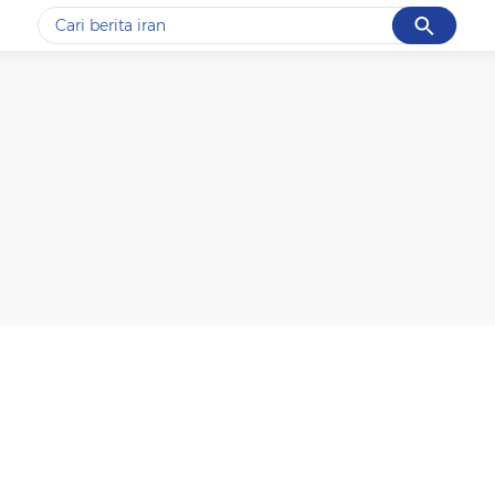
Cancel
Yang sedang ramai dicari
#1
data live draw sgp
#2
kebakaran
#3
prabowo
#4
iran
#5
gempa hari ini
Promoted
Terakhir yang dicari
Loading...