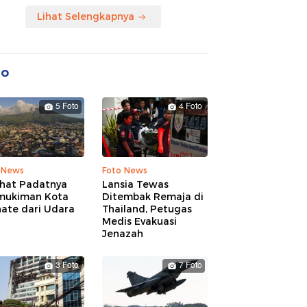
Lihat Selengkapnya
to
5 Foto
4 Foto
 News
Foto News
ihat Padatnya
Lansia Tewas
mukiman Kota
Ditembak Remaja di
nate dari Udara
Thailand, Petugas
Medis Evakuasi
Jenazah
3 Foto
7 Foto