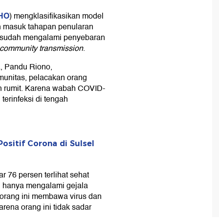
HO
) mengklasifikasikan model
ah masuk tahapan penularan
sia sudah mengalami penyebaran
community transmission
.
a, Pandu Riono,
unitas, pelacakan orang
h rumit. Karena wabah COVID-
terinfeksi di tengah
ositif Corona di Sulsel
r 76 persen terlihat sehat
en hanya mengalami gejala
g-orang ini membawa virus dan
rena orang ini tidak sadar