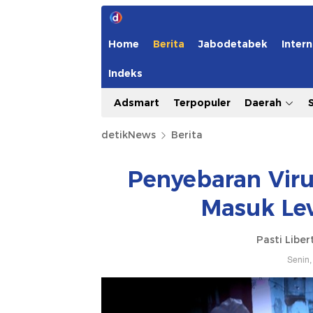
Home
Berita
Jabodetabek
Intern
Indeks
Adsmart
Terpopuler
Daerah
detikNews
Berita
Penyebaran Viru
Masuk Lev
Pasti Libe
Senin,