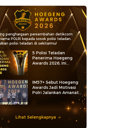
ang penghargaan persembahan detikcom
rsama POLRI kepada sosok polisi teladan.
lkan polisi teladan di sekitarmu!
5 Polisi Teladan
Penerima Hoegeng
Awards 2026, Ini
Kategori dan Kiprahnya
IM57+ Sebut Hoegeng
Awards Jadi Motivasi
Polri Jalankan Amanat
Konstitusi
Lihat Selengkapnya